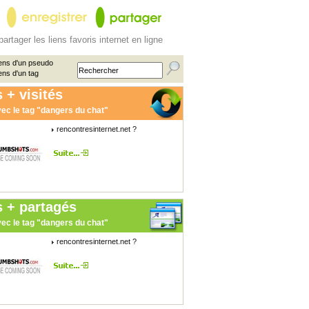
partager les liens favoris internet en ligne
ens d'un pseudo
ens d'un tag
 + visités
ec le tag "dangers du chat"
rencontresinternet.net ?
s + partagés
ec le tag "dangers du chat"
rencontresinternet.net ?