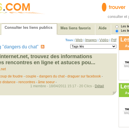
consulter et 
Les li
Consulter les liens publics
Mes liens favoris
Aide
Les li
Les
Web
Images
Vidéo
Pdf
Tous
|
|
|
|
Av
tag "dangers du chat"
internet.net, trouvez des informations
es rencontres en ligne et astuces pou...
.net
coup de foudre
-
couple
-
dangers du chat
-
draguer sur facebook
-
e distance
-
rencontres
-
âme soeur
-
Le
1 membre - 18/04/2011 15:17 - 20 Clics -
Détail
Av