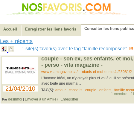
Consulter les liens publics
Accueil
Enregistrer les liens favoris
Les + récents
1 site(s) favori(s) avec le tag "famille recomposee"
couple - son ex, ses enfants, et moi,
- perso - vita magazine -
www.vitamagazine.ca/.....nfants-et-moi-et-moi/a/23081/2
L'homme idéal, on n'y croyait plus et voilà qu'il se présen
avec toute une marmai...
21/04/2010
TAG(S):
amour
-
conseils
-
couple
-
enfants
-
famille rec
1 membre - 21
desirmoi
Envoyer à un Ami(e)
Enregistrer
Par
|
|