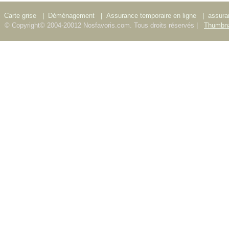
Carte grise
|
Déménagement
|
Assurance temporaire en ligne
|
assura
© Copyright© 2004-20012 Nosfavoris.com. Tous droits réservés |
Thumbna