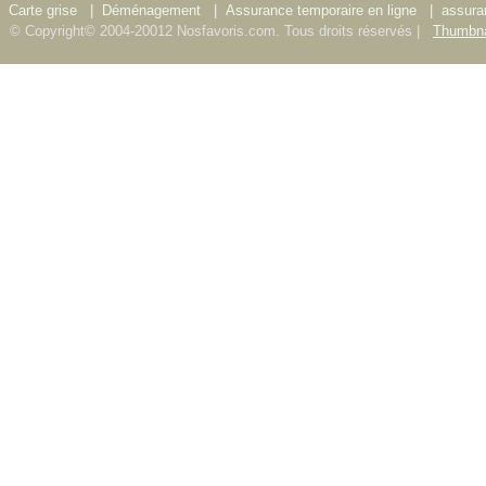
Carte grise
|
Déménagement
|
Assurance temporaire en ligne
|
assura
© Copyright© 2004-20012 Nosfavoris.com. Tous droits réservés |
Thumbna