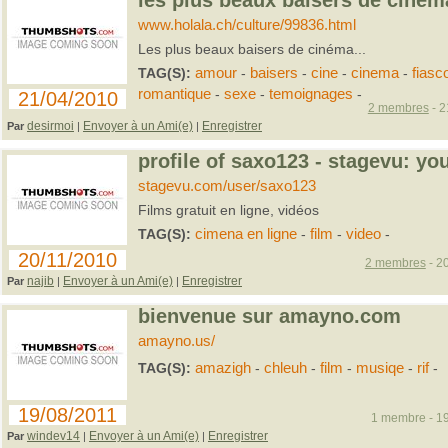
les plus beaux baisers de cinéma
www.holala.ch/culture/99836.html
Les plus beaux baisers de cinéma...
TAG(S):
amour
-
baisers
-
cine
-
cinema
-
fiasc
romantique
-
sexe
-
temoignages
-
21/04/2010
2 membres
- 2
desirmoi
Envoyer à un Ami(e)
Enregistrer
Par
|
|
profile of saxo123 - stagevu: yo
stagevu.com/user/saxo123
Films gratuit en ligne, vidéos
TAG(S):
cimena en ligne
-
film
-
video
-
20/11/2010
2 membres
- 20
najib
Envoyer à un Ami(e)
Enregistrer
Par
|
|
bienvenue sur amayno.com
amayno.us/
TAG(S):
amazigh
-
chleuh
-
film
-
musiqe
-
rif
-
19/08/2011
1 membre - 19
windev14
Envoyer à un Ami(e)
Enregistrer
Par
|
|