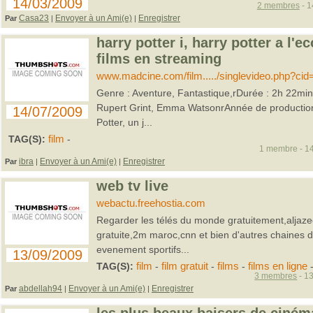
14/03/2009
2 membres
- 1
Casa23
Envoyer à un Ami(e)
Enregistrer
Par
|
|
harry potter i, harry potter a l'e
films en streaming
www.madcine.com/film...../singlevideo.php?cid
Genre : Aventure, Fantastique,rDurée : 2h 22minr
Rupert Grint, Emma WatsonrAnnée de production 
14/07/2009
Potter, un j...
TAG(S):
film
-
1 membre - 14
ibra
Envoyer à un Ami(e)
Enregistrer
Par
|
|
web tv live
webactu.freehostia.com
Regarder les télés du monde gratuitement,aljazee
gratuite,2m maroc,cnn et bien d'autres chaines 
evenement sportifs...
13/09/2009
TAG(S):
film
-
film gratuit
-
films
-
films en ligne
3 membres
- 13
abdellah94
Envoyer à un Ami(e)
Enregistrer
Par
|
|