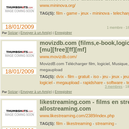
www.mininova.org/
TAG(S):
film
-
game
-
jeux
-
mininova
-
telechar
18/01/2009
1 membre - 18
Solzar
Envoyer à un Ami(e)
Enregistrer
Par
|
|
movizdb.com (films,e-book,logici
[mu][free][ff][mf]
www.movizdb.com/
MovizdB.com Télécharger film, logiciel, Musique
megaupload
18/01/2009
TAG(S):
dvix
-
film
-
gratuit
-
iso
-
jeu
-
jeux
-
je
logiciel
-
megaupload
-
rapidshare
-
software
-
t
3 membres
- 18
Solzar
Envoyer à un Ami(e)
Enregistrer
Par
|
|
likestreaming.com - films en str
allostreaming.com
www.likestreaming.com/2389/index.php
TAG(S):
film
-
likestreaming
-
streaming
-