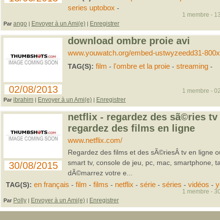
series uptobox
-
1 membre - 13
ango
Envoyer à un Ami(e)
Enregistrer
Par
|
|
download ombre proie avi
www.youwatch.org/embed-ustwyzeedd31-800x
TAG(S):
film
-
l'ombre et la proie
-
streaming
-
02/08/2013
1 membre - 02
ibrahim
Envoyer à un Ami(e)
Enregistrer
Par
|
|
netflix - regardez des sã©ries tv
regardez des films en ligne
www.netflix.com/
Regardez des films et des sÃ©riesÂ tv en ligne o
smart tv, console de jeu, pc, mac, smartphone, tab
30/08/2015
dÃ©marrez votre e...
TAG(S):
en français
-
film
-
films
-
netflix
-
série
-
séries
-
vidéos
-
y
1 membre - 30
Polly
Envoyer à un Ami(e)
Enregistrer
Par
|
|