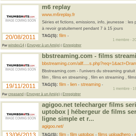
m6 replay
www.m6replay.fr
Séries et fictions, emissions, info, jeunesse : l
à revoir gratuitement pendant 7 à 15 jours
TAG(S):
film
-
20/08/2011
1 membre - 20
windev14
Envoyer à un Ami(e)
Enregistrer
Par
|
|
bbstreaming.com - films stream
bbstreaming.com/allf.....s.php?req=1&act=Dr
Bbstreaming.com - l'univers du streaming gratuit 
film , films en streaming , film en streaming , films
TAG(S):
film
-
lien
-
streaming
-
19/11/2011
1 membre - 19
creasand
Envoyer à un Ami(e)
Enregistrer
Par
|
|
agigoo.net telecharger films se
uptobox | hébergeur de films se
ligne simple et r...
agigoo.net/
13/06/2013
TAG(S):
film
-
film uptobox
-
films uploadhero
-