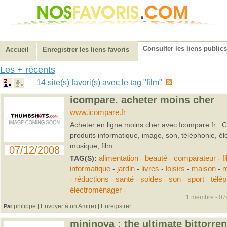
Consulter les liens publics
Accueil
Enregistrer les liens favoris
Les + récents
14 site(s) favori(s) avec le tag "film"
icompare. acheter moins cher
www.icompare.fr
Acheter en ligne moins cher avec Icompare.fr : 
produits informatique, image, son, téléphonie, él
musique, film...
07/12/2008
TAG(S):
alimentation
-
beauté
-
comparateur
-
f
informatique
-
jardin
-
livres
-
loisirs
-
maison
-
m
-
réductions
-
santé
-
soldes
-
son
-
sport
-
télé
électroménager
-
1 membre - 07/
philippe
Envoyer à un Ami(e)
Enregistrer
Par
|
|
mininova : the ultimate bittorren