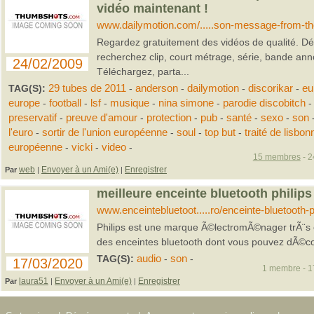
vidéo maintenant !
www.dailymotion.com/.....son-message-from-t
Regardez gratuitement des vidéos de qualité. Dé
recherchez clip, court métrage, série, bande ann
24/02/2009
Téléchargez, parta...
TAG(S):
29 tubes de 2011
-
anderson
-
dailymotion
-
discorikar
-
eu
europe
-
football
-
lsf
-
musique
-
nina simone
-
parodie discobitch
-
preservatif
-
preuve d'amour
-
protection
-
pub
-
santé
-
sexo
-
son
l'euro
-
sortir de l'union européenne
-
soul
-
top but
-
traité de lisbon
européenne
-
vicki
-
video
-
15 membres
- 2
web
Envoyer à un Ami(e)
Enregistrer
Par
|
|
meilleure enceinte bluetooth philips -
www.enceintebluetoot.....ro/enceinte-bluetooth-ph
Philips est une marque Ã©lectromÃ©nager trÃ¨s 
des enceintes bluetooth dont vous pouvez dÃ©couvr
TAG(S):
audio
-
son
-
17/03/2020
1 membre - 17
laura51
Envoyer à un Ami(e)
Enregistrer
Par
|
|