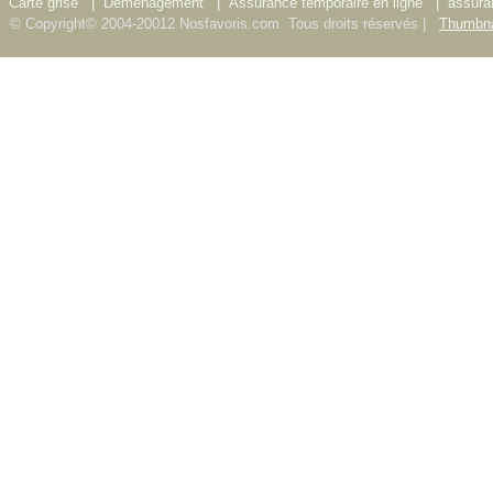
Carte grise
|
Déménagement
|
Assurance temporaire en ligne
|
assura
© Copyright© 2004-20012 Nosfavoris.com. Tous droits réservés |
Thumbna