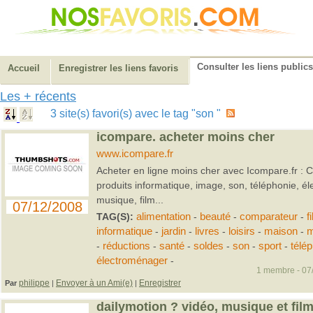
Consulter les liens publics
Accueil
Enregistrer les liens favoris
Les + récents
3 site(s) favori(s) avec le tag "son "
icompare. acheter moins cher
www.icompare.fr
Acheter en ligne moins cher avec Icompare.fr : 
produits informatique, image, son, téléphonie, él
musique, film...
07/12/2008
TAG(S):
alimentation
-
beauté
-
comparateur
-
f
informatique
-
jardin
-
livres
-
loisirs
-
maison
-
m
-
réductions
-
santé
-
soldes
-
son
-
sport
-
télé
électroménager
-
1 membre - 07/
philippe
Envoyer à un Ami(e)
Enregistrer
Par
|
|
dailymotion ? vidéo, musique et fil