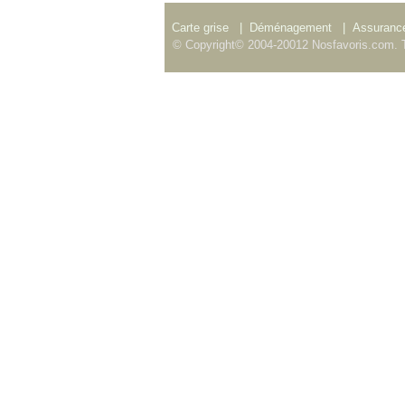
Carte grise
|
Déménagement
|
Assurance
© Copyright© 2004-20012 Nosfavoris.com. T