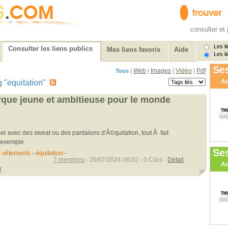
consulter et 
Les li
Consulter les liens publics
Mes liens favoris
Aide
Les li
Ses
Web
Images
Vidéo
Pdf
Tous
|
|
|
|
Av
ag "equitation"
rque jeune et ambitieuse pour le monde
er avec des sweat ou des pantalons d'Ã©quitation, tout Ã fait
r exemple
Se
-
vêtements
-
équitation
-
7 membres
- 26/07/2024 08:02 - 0 Clics -
Détail
Av
r