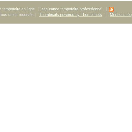
 temporaire en ligne
|
assurance temporaire professionnel
|
ous droits réservés |
Thumbnails powered by Thumbshots
|
Mentions lég