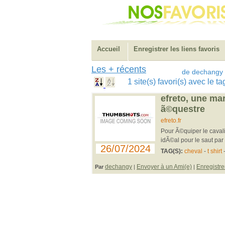
Accueil
Enregistrer les liens favoris
Les + récents
de dechangy
1 site(s) favori(s) avec le t
efreto, une ma
ã©questre
efreto.fr
Pour Ã©quiper le cavali
idÃ©al pour le saut pa
26/07/2024
TAG(S):
cheval
-
t shirt
dechangy
Envoyer à un Ami(e)
Enregistre
Par
|
|