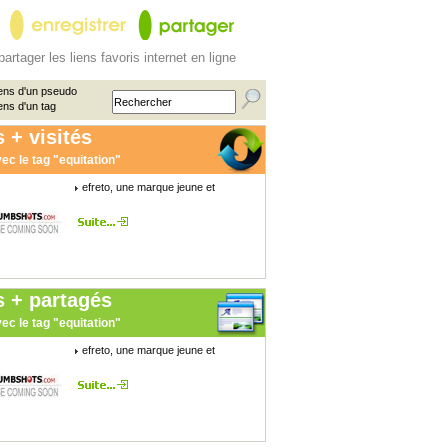
partager les liens favoris internet en ligne
ens d'un pseudo
ens d'un tag
 + visités
ec le tag "equitation"
efreto, une marque jeune et
s + partagés
ec le tag "equitation"
efreto, une marque jeune et