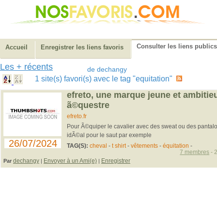
Consulter les liens publics
Accueil
Enregistrer les liens favoris
Les + récents
de dechangy
1 site(s) favori(s) avec le tag "equitation"
efreto, une marque jeune et ambiti
ã©questre
efreto.fr
Pour Ã©quiper le cavalier avec des sweat ou des pantalon
idÃ©al pour le saut par exemple
26/07/2024
TAG(S):
cheval
-
t shirt
-
vêtements
-
équitation
-
7 membres
- 
dechangy
Envoyer à un Ami(e)
Enregistrer
Par
|
|