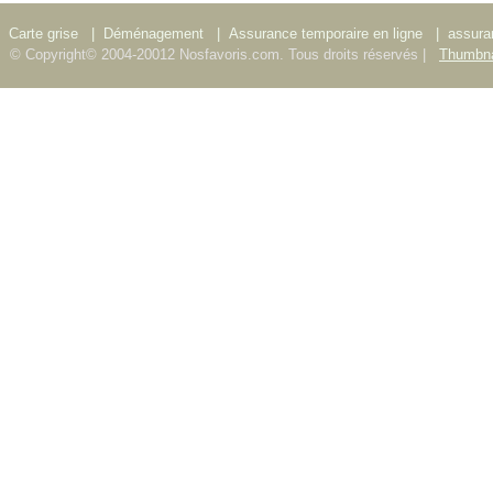
Carte grise
|
Déménagement
|
Assurance temporaire en ligne
|
assura
© Copyright© 2004-20012 Nosfavoris.com. Tous droits réservés |
Thumbna