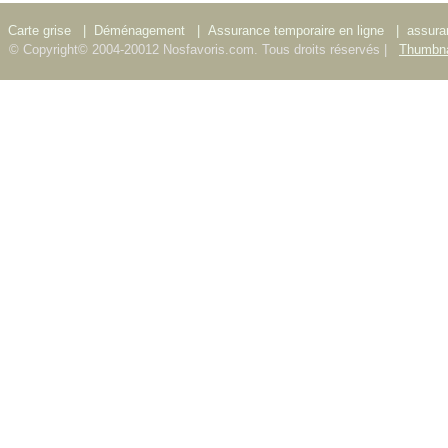
Carte grise
|
Déménagement
|
Assurance temporaire en ligne
|
assura
© Copyright© 2004-20012 Nosfavoris.com. Tous droits réservés |
Thumbna