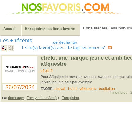
Consulter les liens publics
Accueil
Enregistrer les liens favoris
Les + récents
de dechangy
1 site(s) favori(s) avec le tag "vetements"
efreto, une marque jeune et ambiti
ã©questre
efreto.fr
Pour Ã©quiper le cavalier avec des sweat ou des pantalon
idÃ©al pour le saut par exemple
26/07/2024
TAG(S):
cheval
-
t shirt
-
vêtements
-
équitation
-
7 membres
- 
dechangy
Envoyer à un Ami(e)
Enregistrer
Par
|
|