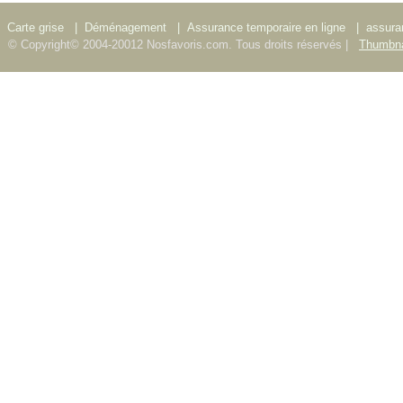
Carte grise
|
Déménagement
|
Assurance temporaire en ligne
|
assura
© Copyright© 2004-20012 Nosfavoris.com. Tous droits réservés |
Thumbna