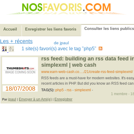
Consulter les liens publics
Accueil
Enregistrer les liens favoris
Les + récents
de jpaul
1 site(s) favori(s) avec le tag "php5"
rss feed: building an rss data feed i
simplexml | web cash
www.earn-web-cash.co...../21/create-rss-feed-simplexml/
RSS feeds are a must-have for modern websites. It's ea
recent articles in PHP. But did you know an RSS feed can
18/07/2008
TAG(S):
php5
-
rss
-
simplexml
-
1 membre - 18
jpaul
Envoyer à un Ami(e)
Enregistrer
Par
|
|