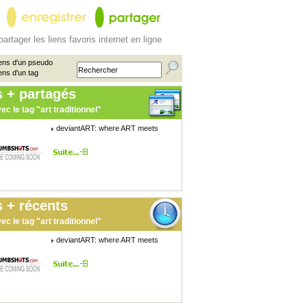
partager les liens favoris internet en ligne
ens d'un pseudo
ens d'un tag
s + partagés
ec le tag "art traditionnel"
deviantART: where ART meets
 + récents
ec le tag "art traditionnel"
deviantART: where ART meets