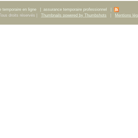
 temporaire en ligne
|
assurance temporaire professionnel
|
ous droits réservés |
Thumbnails powered by Thumbshots
|
Mentions lég