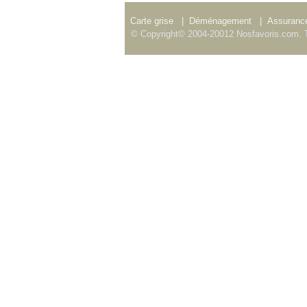
Carte grise
|
Déménagement
|
Assurance
© Copyright© 2004-20012 Nosfavoris.com. T