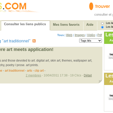
consulter et 
Les li
Consulter les liens publics
Mes liens favoris
Aide
Les li
Le
Web
Images
Vidéo
Pdf
Tous
|
|
|
|
Av
g "art traditionnel"
re art meets application!
s and those devoted to art. digital art, skin art, themes, wallpaper art,
hy, poetry / prose. art prints.
ne
-
art traditionnel
-
arts
-
clip art
-
Les
2 membres
- 10/04/2011 17:38 - 19 Clics -
Détail
Av