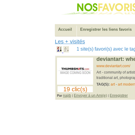
Accueil
Enregistrer les liens favoris
Les + visités
1 site(s) favori(s) avec le ta
deviantart: whe
www.deviantart.com/
Art - community of artist
traditional art, photograp
TAG(S):
art
-
art moder
19 clic(s)
najib
Envoyer à un Ami(e)
Enregistrer
Par
|
|