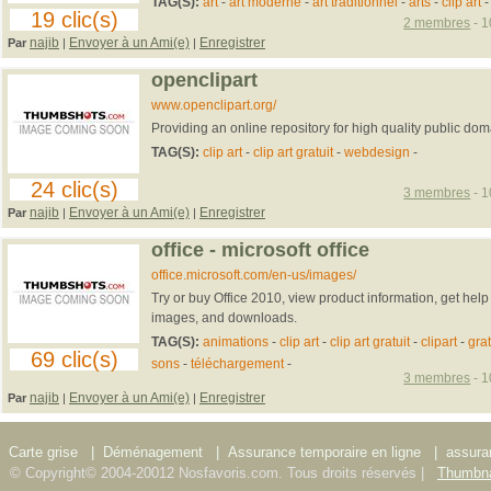
TAG(S):
art
-
art moderne
-
art traditionnel
-
arts
-
clip art
-
19 clic(s)
2 membres
- 1
najib
Envoyer à un Ami(e)
Enregistrer
Par
|
|
openclipart
www.openclipart.org/
Providing an online repository for high quality public dom
TAG(S):
clip art
-
clip art gratuit
-
webdesign
-
24 clic(s)
3 membres
- 1
najib
Envoyer à un Ami(e)
Enregistrer
Par
|
|
office - microsoft office
office.microsoft.com/en-us/images/
Try or buy Office 2010, view product information, get help
images, and downloads.
TAG(S):
animations
-
clip art
-
clip art gratuit
-
clipart
-
grat
69 clic(s)
sons
-
téléchargement
-
3 membres
- 1
najib
Envoyer à un Ami(e)
Enregistrer
Par
|
|
Carte grise
|
Déménagement
|
Assurance temporaire en ligne
|
assura
© Copyright© 2004-20012 Nosfavoris.com. Tous droits réservés |
Thumbna