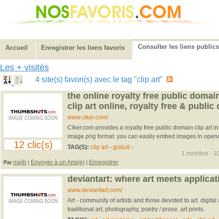
Consulter les liens publics
Accueil
Enregistrer les liens favoris
Les + visités
4 site(s) favori(s) avec le tag "clip art"
the online royalty free public domain 
clip art online, royalty free & publi
www.clker.com/
Clker.com provides a royalty free public domain clip art i
image png format. you can easily embed images in openof
12 clic(s)
TAG(S):
clip art
-
gratuit
-
1 membre - 10
najib
Envoyer à un Ami(e)
Enregistrer
Par
|
|
deviantart: where art meets applicat
www.deviantart.com/
Art - community of artists and those devoted to art. digital 
traditional art, photography, poetry / prose. art prints.