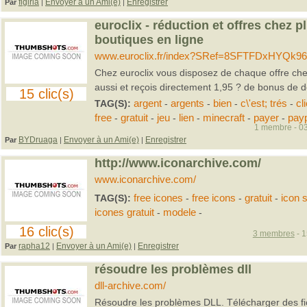
figirla
Envoyer à un Ami(e)
Enregistrer
Par
|
|
euroclix - réduction et offres chez p
boutiques en ligne
www.euroclix.fr/index?SRef=8SFTFDxHYQk
Chez euroclix vous disposez de chaque offre che
aussi et reçois directement 1,95 ? de bonus de d
15 clic(s)
TAG(S):
argent
-
argents
-
bien
-
c\'est; trés
-
cl
free
-
gratuit
-
jeu
-
lien
-
minecraft
-
payer
-
pay
1 membre - 03
BYDruaga
Envoyer à un Ami(e)
Enregistrer
Par
|
|
http://www.iconarchive.com/
www.iconarchive.com/
TAG(S):
free icones
-
free icons
-
gratuit
-
icon 
icones gratuit
-
modele
-
16 clic(s)
3 membres
- 1
rapha12
Envoyer à un Ami(e)
Enregistrer
Par
|
|
résoudre les problèmes dll
dll-archive.com/
Résoudre les problèmes DLL. Télécharger des fi