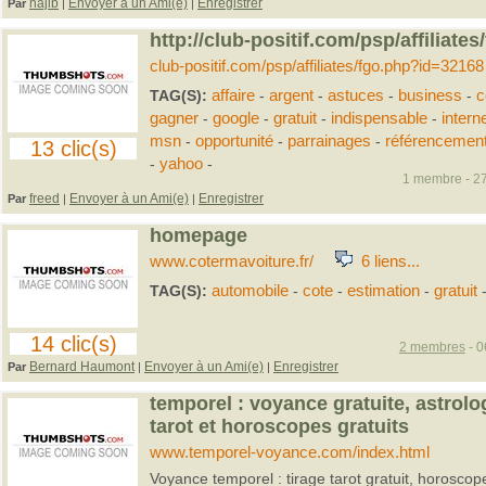
najib
Envoyer à un Ami(e)
Enregistrer
Par
|
|
http://club-positif.com/psp/affiliat
club-positif.com/psp/affiliates/fgo.php?id=32168
TAG(S):
affaire
-
argent
-
astuces
-
business
-
c
gagner
-
google
-
gratuit
-
indispensable
-
intern
msn
-
opportunité
-
parrainages
-
référencemen
13 clic(s)
-
yahoo
-
1 membre - 27
freed
Envoyer à un Ami(e)
Enregistrer
Par
|
|
homepage
www.cotermavoiture.fr/
6 liens...
TAG(S):
automobile
-
cote
-
estimation
-
gratuit
14 clic(s)
2 membres
- 0
Bernard Haumont
Envoyer à un Ami(e)
Enregistrer
Par
|
|
temporel : voyance gratuite, astrolog
tarot et horoscopes gratuits
www.temporel-voyance.com/index.html
Voyance temporel : tirage tarot gratuit, horoscope