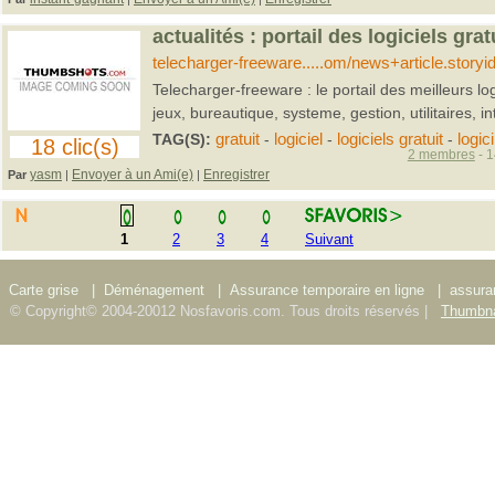
actualités : portail des logiciels grat
telecharger-freeware.....om/news+article.story
Telecharger-freeware : le portail des meilleurs log
jeux, bureautique, systeme, gestion, utilitaires, i
TAG(S):
gratuit
-
logiciel
-
logiciels gratuit
-
logici
18 clic(s)
2 membres
- 1
yasm
Envoyer à un Ami(e)
Enregistrer
Par
|
|
1
2
3
4
Suivant
Carte grise
|
Déménagement
|
Assurance temporaire en ligne
|
assura
© Copyright© 2004-20012 Nosfavoris.com. Tous droits réservés |
Thumbna