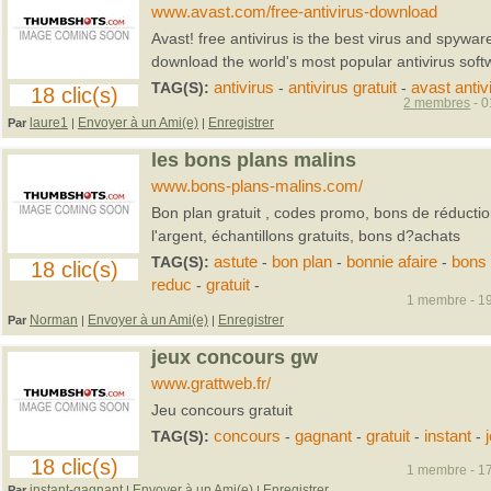
www.avast.com/free-antivirus-download
Avast! free antivirus is the best virus and spyware
download the world's most popular antivirus soft
TAG(S):
antivirus
-
antivirus gratuit
-
avast antiv
18 clic(s)
2 membres
- 0
laure1
Envoyer à un Ami(e)
Enregistrer
Par
|
|
les bons plans malins
www.bons-plans-malins.com/
Bon plan gratuit , codes promo, bons de réducti
l'argent, échantillons gratuits, bons d?achats
TAG(S):
astute
-
bon plan
-
bonnie afaire
-
bons 
18 clic(s)
reduc
-
gratuit
-
1 membre - 19
Norman
Envoyer à un Ami(e)
Enregistrer
Par
|
|
jeux concours gw
www.grattweb.fr/
Jeu concours gratuit
TAG(S):
concours
-
gagnant
-
gratuit
-
instant
-
18 clic(s)
1 membre - 17
instant-gagnant
Envoyer à un Ami(e)
Enregistrer
Par
|
|