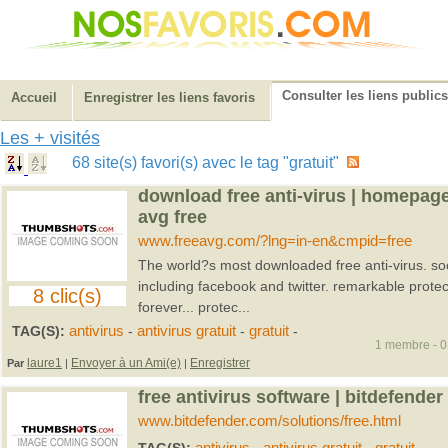
Consulter les liens publics
Accueil
Enregistrer les liens favoris
Les + visités
68 site(s) favori(s) avec le tag "gratuit"
download free anti-virus | homepag
avg free
www.freeavg.com/?lng=in-en&cmpid=free
The world?s most downloaded free anti-virus. soc
including facebook and twitter. remarkable protect
8 clic(s)
forever... protec...
TAG(S):
antivirus
-
antivirus gratuit
-
gratuit
-
1 membre - 01
laure1
Envoyer à un Ami(e)
Enregistrer
Par
|
|
free antivirus software | bitdefender 
www.bitdefender.com/solutions/free.html