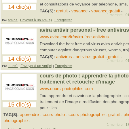
et consultations de voyance par telephone, sms,
14 clic(s)
TAG(S):
gratuit
-
voyance
-
voyance gratuit
-
1 membre - 01
amina
Envoyer à un Ami(e)
Enregistrer
Par
|
|
avira antivir personal - free antivirus
www.avira.com/fr/avira-free-antivirus
Download the best free anti-virus avira antivir pe
computer against dangerous viruses, worms, troja
TAG(S):
antivirus
-
antivirus gratuit
-
gratuit
-
14 clic(s)
1 membre - 01
laure1
Envoyer à un Ami(e)
Enregistrer
Par
|
|
cours de photo : apprendre la photo
traitement et retouche d'image
www.cours-photophiles.com
Tout apprendre et savoir sur la photographie : c
traitement de l'image etrndiffusion des photograp
15 clic(s)
pour : les...
TAG(S):
apprendre
-
cours photo
-
cours photographie
-
gratuit
-
ph
photographie
-
1 membre - 13