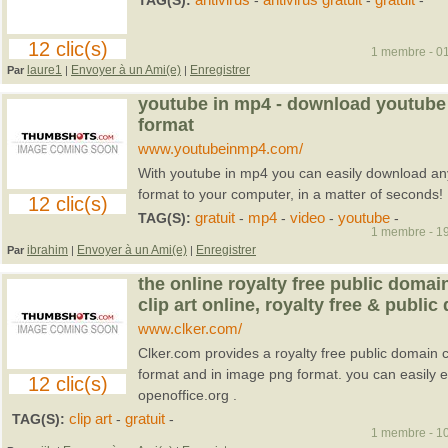
TAG(S):
antivirus
-
antivirus gratuit
-
gratuit
-
12 clic(s)
1 membre - 01
laure1
Envoyer à un Ami(e)
Enregistrer
Par
|
|
youtube in mp4 - download youtube
format
www.youtubeinmp4.com/
With youtube in mp4 you can easily download an
format to your computer, in a matter of seconds!
12 clic(s)
TAG(S):
gratuit
-
mp4
-
video
-
youtube
-
1 membre - 19
ibrahim
Envoyer à un Ami(e)
Enregistrer
Par
|
|
the online royalty free public domain 
clip art online, royalty free & publi
www.clker.com/
Clker.com provides a royalty free public domain cl
format and in image png format. you can easily
12 clic(s)
openoffice.org .
TAG(S):
clip art
-
gratuit
-
1 membre - 10