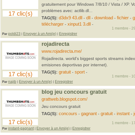
gratuitement pour Windows 7/8/10 / Vista / XP. 
problèmes avec: actlib.dl...
17 clic(s)
TAG(S):
d3dx9 43.dll
-
dll
-
download
-
fichier
-
g
télécharger
-
xinput1 3.dll
-
1 membre - 29
poldi23
Envoyer à un Ami(e)
Enregistrer
Par
|
|
rojadirecta
www.rojadirecta.me/
Rojadirecta. world's biggest sports streams index
emisiones deportivas por internet).
TAG(S):
gratuit
-
sport
-
17 clic(s)
1 membre - 10
najib
Envoyer à un Ami(e)
Enregistrer
Par
|
|
blog jeu concours gratuit
grattweb.blogspot.com/
Jeu concours gratuit
TAG(S):
concours
-
gagnant
-
gratuit
-
instant
-
17 clic(s)
1 membre - 17
instant-gagnant
Envoyer à un Ami(e)
Enregistrer
Par
|
|