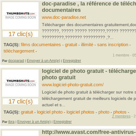
doc-paradise , la référence de télé
documentaires
www.doc-paradise.net
Télécharger des documentaires gratuitement,do
???????, ????? ????? ???????,????? ???????
17 clic(s)
?????????,??????? ????????? ,?...
TAG(S):
films documentaires
-
gratuit
-
illimité
-
sans inscription
-
téléchargement
-
1 membre - 05
docparad
Envoyer à un Ami(e)
Enregistrer
Par
|
|
logiciel de photo gratuit - télécharg
photo gratuit
www.logiciel-photo-gratuit.com/
Logiciel de photo gratuit à télécharger sur notre 
téléchargement gratuit de meilleurs logiciels de 
17 clic(s)
actuel et s...
TAG(S):
gratuit
-
logiciel photo
-
logiciel photos
-
photo
-
photos
-
2 membres
- 2
ibra
Envoyer à un Ami(e)
Enregistrer
Par
|
|
http://www.avast.com/free-antiviru