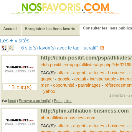
Consulter les liens publics
Accueil
Enregistrer les liens favoris
Les + visités
6 site(s) favori(s) avec le tag "lucratif"
http://club-positif.com/psp/affiliat
club-positif.com/psp/affiliates/fgo.php?id=32168
TAG(S):
affaire
-
argent
-
astuces
-
business
-
c
gagner
-
google
-
gratuit
-
indispensable
-
intern
msn
-
opportunité
-
parrainages
-
référencemen
13 clic(s)
-
yahoo
-
1 membre - 27
freed
Envoyer à un Ami(e)
Enregistrer
Par
|
|
http://phm.affiliation-business.com
phm.affiliation-business.com
TAG(S):
affaire
-
argent
-
astuces
-
business
-
c