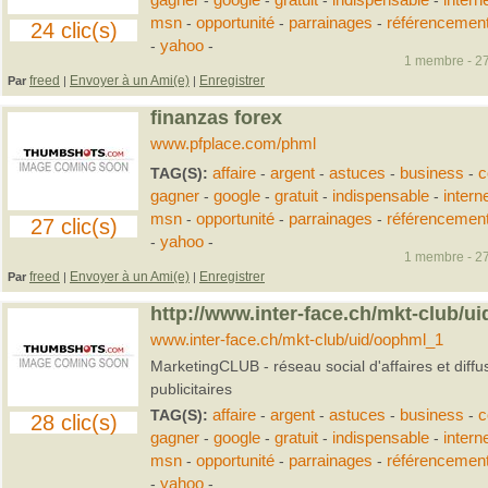
gagner
-
google
-
gratuit
-
indispensable
-
intern
msn
-
opportunité
-
parrainages
-
référencemen
24 clic(s)
-
yahoo
-
1 membre - 27
freed
Envoyer à un Ami(e)
Enregistrer
Par
|
|
finanzas forex
www.pfplace.com/phml
TAG(S):
affaire
-
argent
-
astuces
-
business
-
c
gagner
-
google
-
gratuit
-
indispensable
-
intern
msn
-
opportunité
-
parrainages
-
référencemen
27 clic(s)
-
yahoo
-
1 membre - 27
freed
Envoyer à un Ami(e)
Enregistrer
Par
|
|
http://www.inter-face.ch/mkt-club/u
www.inter-face.ch/mkt-club/uid/oophml_1
MarketingCLUB - réseau social d'affaires et diff
publicitaires
TAG(S):
affaire
-
argent
-
astuces
-
business
-
c
28 clic(s)
gagner
-
google
-
gratuit
-
indispensable
-
intern
msn
-
opportunité
-
parrainages
-
référencemen
-
yahoo
-