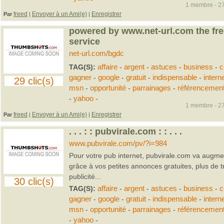
1 membre - 27
freed
Envoyer à un Ami(e)
Enregistrer
Par
|
|
powered by www.net-url.com the fre
service
net-url.com/bgdc
TAG(S):
affaire
-
argent
-
astuces
-
business
-
c
gagner
-
google
-
gratuit
-
indispensable
-
intern
29 clic(s)
msn
-
opportunité
-
parrainages
-
référencemen
-
yahoo
-
1 membre - 27
freed
Envoyer à un Ami(e)
Enregistrer
Par
|
|
. . . : : pubvirale.com : : . . .
www.pubvirale.com/pv/?i=984
Pour votre pub internet, pubvirale.com va augment
grâce à vos petites annonces gratuites, plus de tra
publicité...
30 clic(s)
TAG(S):
affaire
-
argent
-
astuces
-
business
-
c
gagner
-
google
-
gratuit
-
indispensable
-
intern
msn
-
opportunité
-
parrainages
-
référencemen
-
yahoo
-