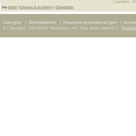
1 membre - 27
freed
Envoyer à un Ami(e)
Enregistrer
Par
|
|
Carte grise
|
Déménagement
|
Assurance temporaire en ligne
|
assura
© Copyright© 2004-20012 Nosfavoris.com. Tous droits réservés |
Thumbna