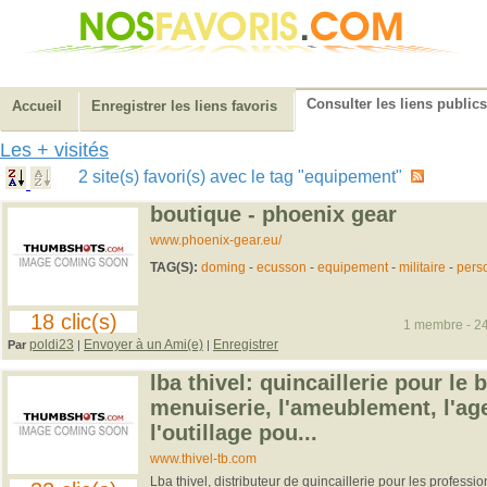
Consulter les liens publics
Accueil
Enregistrer les liens favoris
Les + visités
2 site(s) favori(s) avec le tag "equipement"
boutique - phoenix gear
www.phoenix-gear.eu/
TAG(S):
doming
-
ecusson
-
equipement
-
militaire
-
pers
18 clic(s)
1 membre - 24
poldi23
Envoyer à un Ami(e)
Enregistrer
Par
|
|
lba thivel: quincaillerie pour le 
menuiserie, l'ameublement, l'a
l'outillage pou...
www.thivel-tb.com
Lba thivel, distributeur de quincaillerie pour les professio