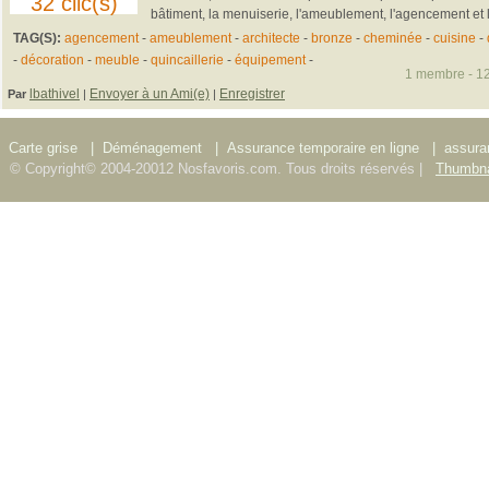
32 clic(s)
bâtiment, la menuiserie, l'ameublement, l'agencement et l'o
TAG(S):
agencement
-
ameublement
-
architecte
-
bronze
-
cheminée
-
cuisine
-
-
décoration
-
meuble
-
quincaillerie
-
équipement
-
1 membre - 12
lbathivel
Envoyer à un Ami(e)
Enregistrer
Par
|
|
Carte grise
|
Déménagement
|
Assurance temporaire en ligne
|
assura
© Copyright© 2004-20012 Nosfavoris.com. Tous droits réservés |
Thumbna