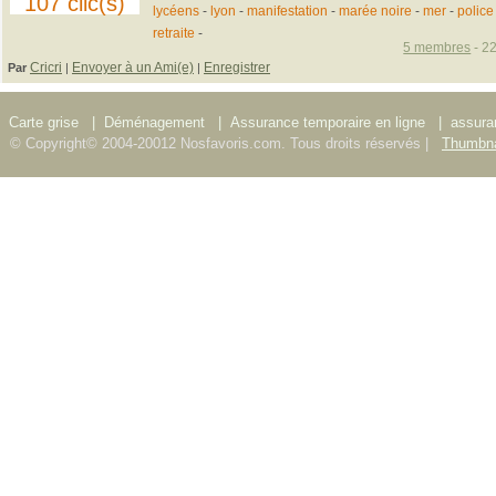
107 clic(s)
lycéens
-
lyon
-
manifestation
-
marée noire
-
mer
-
police
retraite
-
5 membres
- 22
Cricri
Envoyer à un Ami(e)
Enregistrer
Par
|
|
Carte grise
|
Déménagement
|
Assurance temporaire en ligne
|
assura
© Copyright© 2004-20012 Nosfavoris.com. Tous droits réservés |
Thumbna