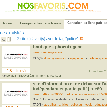
Consulter les liens publics
Accueil
Enregistrer les liens favoris
Les + visités
2 site(s) favori(s) avec le tag "police"
boutique - phoenix gear
www.phoenix-gear.eu/
TAG(S):
doming
-
ecusson
-
equipement
-
militaire
-
pers
18 clic(s)
1 membre - 24
poldi23
Envoyer à un Ami(e)
Enregistrer
Par
|
|
site d'information et de débat sur l'a
indépendant et participatif | rue89
www.rue89.com/2010/1.....-dix-metres-de-la-manif-17266
Site d'information et de débat sur l'actualité, indépendant e
TAG(S):
actualités
-
articles
-
bellecour
-
ecole
-
educatio