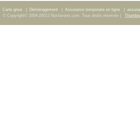
Carte grise
|
Déménagement
|
Assurance temporaire en ligne
|
assura
© Copyright© 2004-20012 Nosfavoris.com. Tous droits réservés |
Thumbna