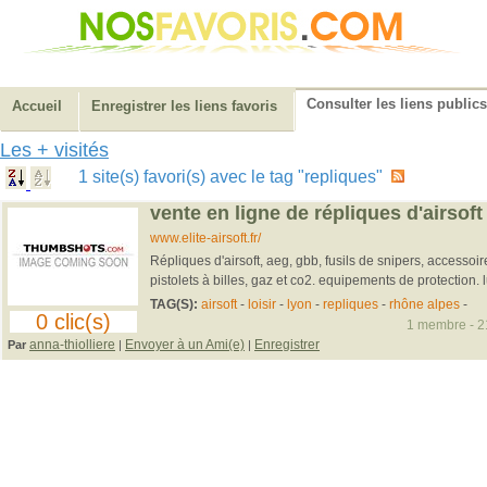
Consulter les liens publics
Accueil
Enregistrer les liens favoris
Les + visités
1 site(s) favori(s) avec le tag "repliques"
vente en ligne de répliques d'airsoft -
www.elite-airsoft.fr/
Répliques d'airsoft, aeg, gbb, fusils de snipers, accessoi
pistolets à billes, gaz et co2. equipements de protection. l
TAG(S):
airsoft
-
loisir
-
lyon
-
repliques
-
rhône alpes
-
0 clic(s)
1 membre - 21
anna-thiolliere
Envoyer à un Ami(e)
Enregistrer
Par
|
|