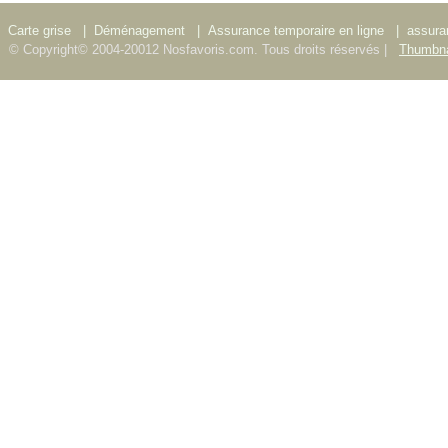
Carte grise
|
Déménagement
|
Assurance temporaire en ligne
|
assura
© Copyright© 2004-20012 Nosfavoris.com. Tous droits réservés |
Thumbna