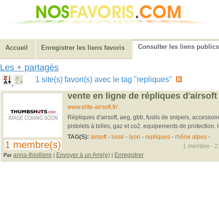
Consulter les liens publics
Accueil
Enregistrer les liens favoris
Les + partagés
1 site(s) favori(s) avec le tag "repliques"
vente en ligne de répliques d'airsoft -
www.elite-airsoft.fr/
Répliques d'airsoft, aeg, gbb, fusils de snipers, accessoi
pistolets à billes, gaz et co2. equipements de protection. l
TAG(S):
airsoft
-
loisir
-
lyon
-
repliques
-
rhône alpes
-
1 membre(s)
1 membre - 21
anna-thiolliere
Envoyer à un Ami(e)
Enregistrer
Par
|
|