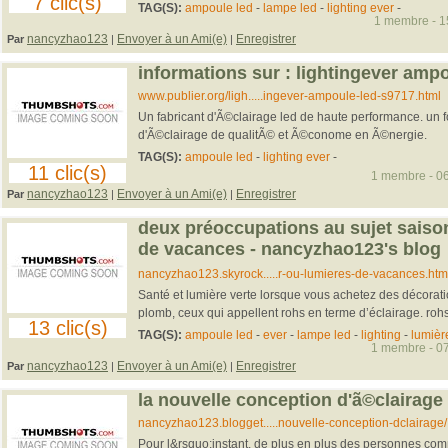
7 clic(s)
TAG(S):
ampoule led
-
lampe led
-
lighting ever
-
1 membre - 15
nancyzhao123
Envoyer à un Ami(e)
Enregistrer
Par
|
|
informations sur : lightingever ampo
www.publier.org/ligh.....ingever-ampoule-led-s9717.html
Un fabricant d'Ã©clairage led de haute performance. un f
d'Ã©clairage de qualitÃ© et Ã©conome en Ã©nergie.
TAG(S):
ampoule led
-
lighting ever
-
11 clic(s)
1 membre - 06
nancyzhao123
Envoyer à un Ami(e)
Enregistrer
Par
|
|
deux préoccupations au sujet saiso
de vacances - nancyzhao123's blog
nancyzhao123.skyrock.....r-ou-lumieres-de-vacances.htm
Santé et lumière verte lorsque vous achetez des décoratio
plomb, ceux qui appellent rohs en terme d’éclairage. rohs 
13 clic(s)
TAG(S):
ampoule led
-
ever
-
lampe led
-
lighting
-
lumièr
1 membre - 07
nancyzhao123
Envoyer à un Ami(e)
Enregistrer
Par
|
|
la nouvelle conception d'ã©clairage 
nancyzhao123.blogget.....nouvelle-conception-dclairage/
Pour l&rsquo;instant, de plus en plus des personnes co