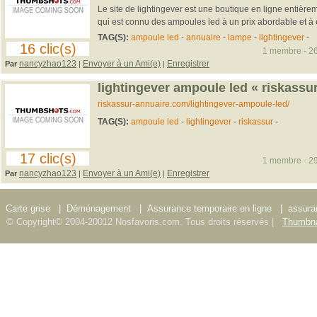
Le site de lightingever est une boutique en ligne entièrem
qui est connu des ampoules led à un prix abordable et à ef
TAG(S):
ampoule led
-
annuaire
-
lampe
-
lightingever
-
16 clic(s)
1 membre - 26
nancyzhao123
Envoyer à un Ami(e)
Enregistrer
Par
|
|
lightingever ampoule led « riskassu
riskassur-annuaire.com/lightingever-ampoule-led/
TAG(S):
ampoule led
-
lightingever
-
riskassur
-
17 clic(s)
1 membre - 29
nancyzhao123
Envoyer à un Ami(e)
Enregistrer
Par
|
|
Carte grise
|
Déménagement
|
Assurance temporaire en ligne
|
assura
© Copyright© 2004-20012 Nosfavoris.com. Tous droits réservés |
Thumbna