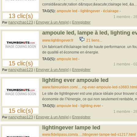
consid&eacute;ration d&rsquo;&eacute;clairage led, &a...
TAG(S):
ampoule led
-
lightingever
-
éclairage
-
13 clic(s)
1 membre - 28
nancyzhao123
Envoyer à un Ami(e)
Enregistrer
Par
|
|
ampoule led, lampe à led, lighting e
www.lightingever.fr
21 liens...
Un fabricant d'éclairage led de haute performance. un fou
de qualité et économe en énergie.
TAG(S):
ampoule led
-
15 clic(s)
1 membre - 02
nancyzhao123
Envoyer à un Ami(e)
Enregistrer
Par
|
|
lighting ever ampoule led
www.faireunlien.com/.....ng-ever-ampoule-led-s3683.html
Le site de lightingever est une place idéale pour trouver
économie de l?énergie, ce qui non seulement rentable, ma
TAG(S):
ampoule led
-
lighting ever
-
15 clic(s)
1 membre - 28
nancyzhao123
Envoyer à un Ami(e)
Enregistrer
Par
|
|
lightingever lampe led
www.fidelipass.com/a.....htingever-lampe-led-s1217.html