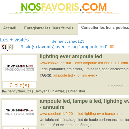
Consulter les liens publics
Accueil
Enregistrer les liens favoris
Les + visités
de nancyzhao123
9 site(s) favori(s) avec le tag "ampoule led"
lighting ever ampoule led
www.choixdunet.fr/li.....ever-ampoule-led-6881_1_0.html
Leds, plafonnier, projecteur, luminaires, spot, encastrés 
TAG(S):
ampoule led
-
lighting ever
-
6 clic(s)
1 membre - 25
nancyzhao123
Envoyer à un Ami(e)
Enregistrer
Par
|
|
ampoule led, lampe à led, lighting ev
- annuaire
www.coodoeil.fr/P-20.....-led-lighting-evre-france.html
Un fabricant d´éclairage led de haute performance. un fo
de qualité et économe en énergie.