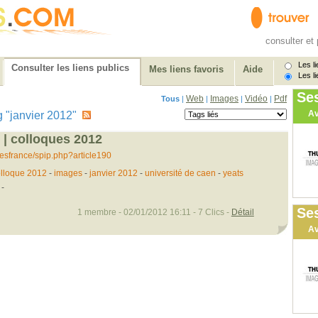
consulter et 
Les li
Consulter les liens publics
Mes liens favoris
Aide
Les li
Se
Web
Images
Vidéo
Pdf
Tous
|
|
|
|
Av
tag "janvier 2012"
 | colloques 2012
.saesfrance/spip.php?article190
lloque 2012
-
images
-
janvier 2012
-
université de caen
-
yeats
-
Ses
1 membre - 02/01/2012 16:11 - 7 Clics -
Détail
Av