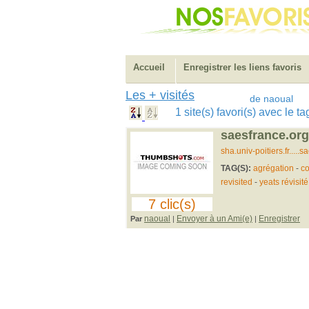
Accueil
Enregistrer les liens favoris
Les + visités
de naoual
1 site(s) favori(s) avec le 
saesfrance.org
sha.univ-poitiers.fr....
TAG(S):
agrégation
-
co
revisited
-
yeats révisité
7 clic(s)
naoual
Envoyer à un Ami(e)
Enregistrer
Par
|
|