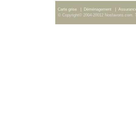
Carte grise
|
Déménagement
|
Assurance
© Copyright© 2004-20012 Nosfavoris.com. T