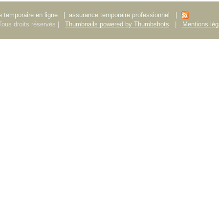
 temporaire en ligne
|
assurance temporaire professionnel
|
ous droits réservés |
Thumbnails powered by Thumbshots
|
Mentions lég