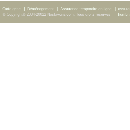
Carte grise
|
Déménagement
|
Assurance temporaire en ligne
|
assura
© Copyright© 2004-20012 Nosfavoris.com. Tous droits réservés |
Thumbna