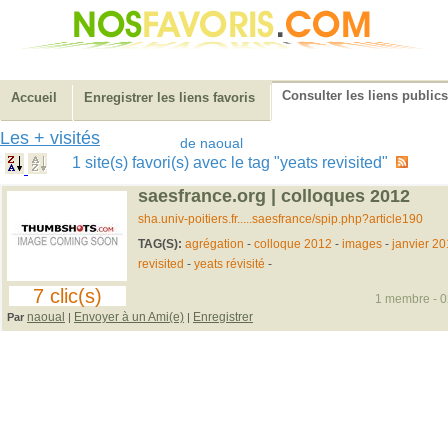
Consulter les liens publics
Accueil
Enregistrer les liens favoris
Les + visités
de naoual
1 site(s) favori(s) avec le tag "yeats revisited"
saesfrance.org | colloques 2012
sha.univ-poitiers.fr.....saesfrance/spip.php?article190
TAG(S):
agrégation
-
colloque 2012
-
images
-
janvier 2
revisited
-
yeats révisité
-
7 clic(s)
1 membre - 02
naoual
Envoyer à un Ami(e)
Enregistrer
Par
|
|