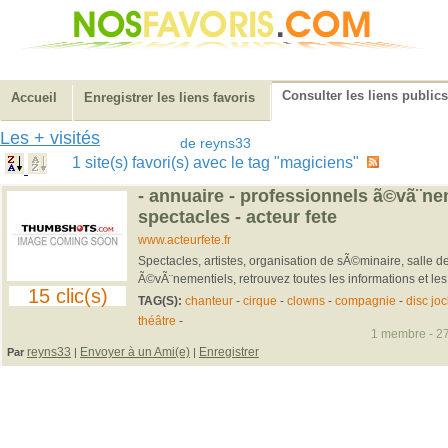
Consulter les liens publics
Accueil
Enregistrer les liens favoris
Les + visités
de reyns33
1 site(s) favori(s) avec le tag "magiciens"
- annuaire - professionnels ã©vã¨ne
spectacles - acteur fete
www.acteurfete.fr
Spectacles, artistes, organisation de sÃ©minaire, salle d
Ã©vÃ¨nementiels, retrouvez toutes les informations et le
15 clic(s)
TAG(S):
chanteur
-
cirque
-
clowns
-
compagnie
-
disc jo
théâtre
-
1 membre - 27
reyns33
Envoyer à un Ami(e)
Enregistrer
Par
|
|