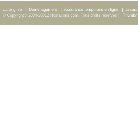
Carte grise
|
Déménagement
|
Assurance temporaire en ligne
|
assura
© Copyright© 2004-20012 Nosfavoris.com. Tous droits réservés |
Thumbna