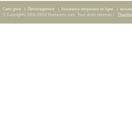
Carte grise
|
Déménagement
|
Assurance temporaire en ligne
|
assura
© Copyright© 2004-20012 Nosfavoris.com. Tous droits réservés |
Thumbna