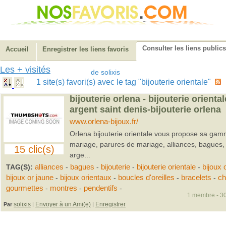
Consulter les liens publics
Accueil
Enregistrer les liens favoris
Les + visités
de solixis
1 site(s) favori(s) avec le tag "bijouterie orientale"
bijouterie orlena - bijouterie oriental
argent saint denis-bijouterie orlena
www.orlena-bijoux.fr/
Orlena bijouterie orientale vous propose sa gam
mariage, parures de mariage, alliances, bagues, p
15 clic(s)
arge...
TAG(S):
alliances
-
bagues
-
bijouterie
-
bijouterie orientale
-
bijoux 
bijoux or jaune
-
bijoux orientaux
-
boucles d'oreilles
-
bracelets
-
ch
gourmettes
-
montres
-
pendentifs
-
1 membre - 30
solixis
Envoyer à un Ami(e)
Enregistrer
Par
|
|