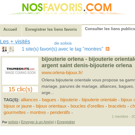
Consulter les liens publics
Accueil
Enregistrer les liens favoris
Les + visités
de solixis
1 site(s) favori(s) avec le tag "montres"
bijouterie orlena - bijouterie oriental
argent saint denis-bijouterie orlena
www.orlena-bijoux.fr/
Orlena bijouterie orientale vous propose sa gam
mariage, parures de mariage, alliances, bagues, p
15 clic(s)
arge...
TAG(S):
alliances
-
bagues
-
bijouterie
-
bijouterie orientale
-
bijoux 
bijoux or jaune
-
bijoux orientaux
-
boucles d'oreilles
-
bracelets
-
ch
gourmettes
-
montres
-
pendentifs
-
1 membre - 30
solixis
Envoyer à un Ami(e)
Enregistrer
Par
|
|