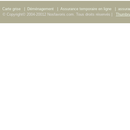
Carte grise
|
Déménagement
|
Assurance temporaire en ligne
|
assura
© Copyright© 2004-20012 Nosfavoris.com. Tous droits réservés |
Thumbna