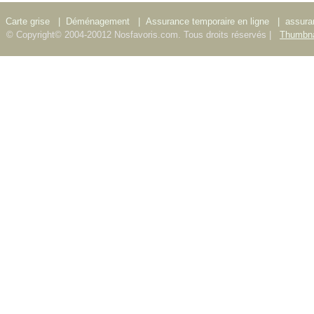
Carte grise
|
Déménagement
|
Assurance temporaire en ligne
|
assura
© Copyright© 2004-20012 Nosfavoris.com. Tous droits réservés |
Thumbna