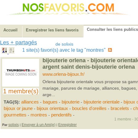
Consulter les liens publics
Accueil
Enregistrer les liens favoris
Les + partagés
de solixis
1 site(s) favori(s) avec le tag "montres"
bijouterie orlena - bijouterie oriental
argent saint denis-bijouterie orlena
www.orlena-bijoux.fr/
Orlena bijouterie orientale vous propose sa gam
mariage, parures de mariage, alliances, bagues, p
1 membre(s)
arge...
TAG(S):
alliances
-
bagues
-
bijouterie
-
bijouterie orientale
-
bijoux 
bijoux or jaune
-
bijoux orientaux
-
boucles d'oreilles
-
bracelets
-
ch
gourmettes
-
montres
-
pendentifs
-
1 membre - 30
solixis
Envoyer à un Ami(e)
Enregistrer
Par
|
|