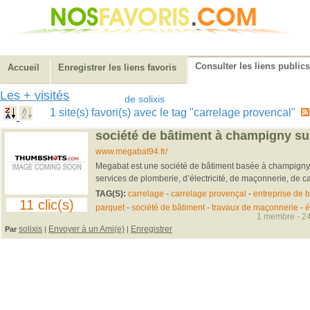
Consulter les liens publics
Accueil
Enregistrer les liens favoris
Les + visités
de solixis
1 site(s) favori(s) avec le tag "carrelage provencal"
société de bâtiment à champigny s
www.megabat94.fr/
Megabat est une société de bâtiment basée à champigny
services de plomberie, d’électricité, de maçonnerie, de ca
TAG(S):
carrelage
-
carrelage provençal
-
entreprise de 
11 clic(s)
parquet
-
société de bâtiment
-
travaux de maçonnerie
-
é
1 membre - 24
solixis
Envoyer à un Ami(e)
Enregistrer
Par
|
|