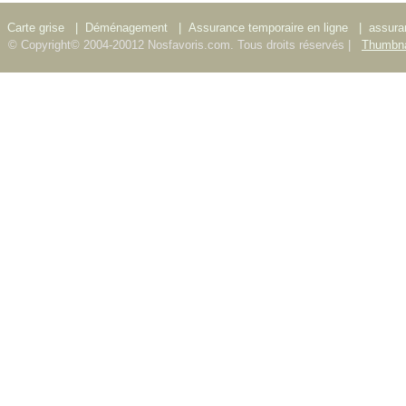
Carte grise
|
Déménagement
|
Assurance temporaire en ligne
|
assura
© Copyright© 2004-20012 Nosfavoris.com. Tous droits réservés |
Thumbna