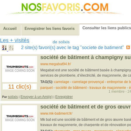
Consulter les liens publics
Accueil
Enregistrer les liens favoris
Les + visités
de solixis
2 site(s) favori(s) avec le tag "societe de batiment"
société de bâtiment à champigny s
www.megabat94.fr/
Megabat est une société de bâtiment basée à champigny
services de plomberie, d’électricité, de maçonnerie, de ca
TAG(S):
carrelage
-
carrelage provençal
-
entreprise de 
11 clic(s)
parquet
-
société de bâtiment
-
travaux de maçonnerie
-
é
1 membre - 24
solixis
Envoyer à un Ami(e)
Enregistrer
Par
|
|
société de bâtiment et de gros œuvr
www.mk-batiment.fr/
Mk bat est une société de bâtiment et de gros œuvre basé
travaux de maçonnerie, de charpente et de rénovation p