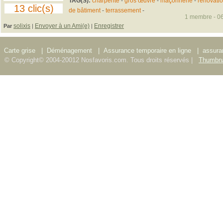
TAG(S):
charpente
-
gros œuvre
-
maçonnerie
-
rénovati
13 clic(s)
de bâtiment
-
terrassement
-
1 membre - 06
solixis
Envoyer à un Ami(e)
Enregistrer
Par
|
|
Carte grise
|
Déménagement
|
Assurance temporaire en ligne
|
assura
© Copyright© 2004-20012 Nosfavoris.com. Tous droits réservés |
Thumbna