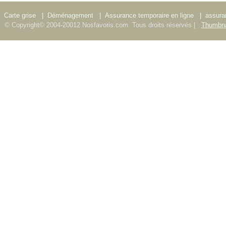
Carte grise
|
Déménagement
|
Assurance temporaire en ligne
|
assura
© Copyright© 2004-20012 Nosfavoris.com. Tous droits réservés |
Thumbna