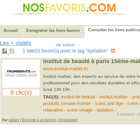
Consulter les liens publics
Accueil
Enregistrer les liens favoris
Les + visités
de solixis
1 site(s) favori(s) avec le tag "epilation"
institut de beauté à paris 15éme-mah
www.institut-mahler.fr/
Institut mahler, des experts au service de votre b
professionnel pour des résultats durables et effic
lundi 13h 19h...
9 clic(s)
TAG(S):
institut de beauté
-
institut mahler
-
pro
produits simone mahler
-
soins anti âge
-
soins
relaxation
-
soins visage
-
épilation
-
1 membre - 18
solixis
Envoyer à un Ami(e)
Enregistrer
Par
|
|