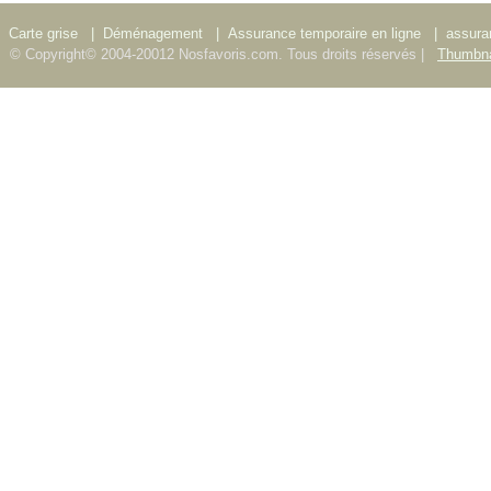
Carte grise
|
Déménagement
|
Assurance temporaire en ligne
|
assura
© Copyright© 2004-20012 Nosfavoris.com. Tous droits réservés |
Thumbna