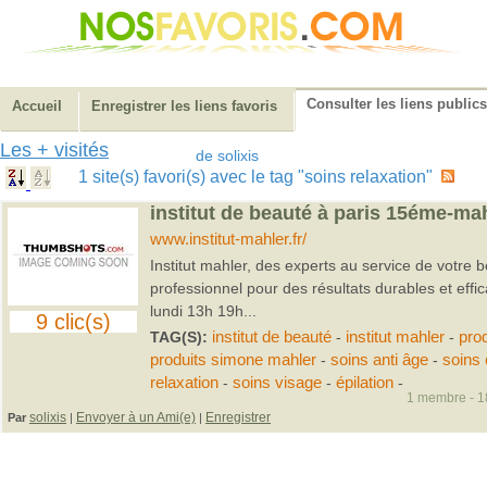
Consulter les liens publics
Accueil
Enregistrer les liens favoris
Les + visités
de solixis
1 site(s) favori(s) avec le tag "soins relaxation"
institut de beauté à paris 15éme-mah
www.institut-mahler.fr/
Institut mahler, des experts au service de votre b
professionnel pour des résultats durables et effic
lundi 13h 19h...
9 clic(s)
TAG(S):
institut de beauté
-
institut mahler
-
pro
produits simone mahler
-
soins anti âge
-
soins
relaxation
-
soins visage
-
épilation
-
1 membre - 18
solixis
Envoyer à un Ami(e)
Enregistrer
Par
|
|