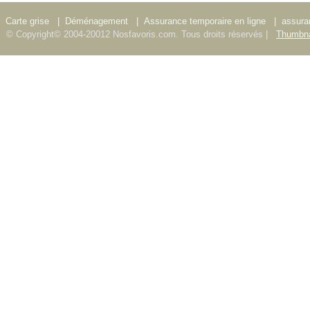
Carte grise
|
Déménagement
|
Assurance temporaire en ligne
|
assura
© Copyright© 2004-20012 Nosfavoris.com. Tous droits réservés |
Thumbna