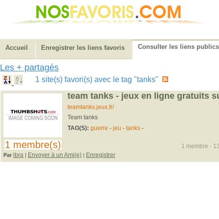
Consulter les liens publics
Accueil
Enregistrer les liens favoris
Les + partagés
1 site(s) favori(s) avec le tag "tanks"
team tanks - jeux en ligne gratuits su
teamtanks.jeux.fr/
Team tanks
TAG(S):
guerre
-
jeu
-
tanks
-
1 membre(s)
1 membre - 13
ibra
Envoyer à un Ami(e)
Enregistrer
Par
|
|