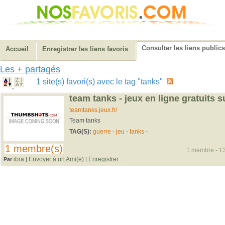
Consulter les liens publics
Accueil
Enregistrer les liens favoris
Les + partagés
1 site(s) favori(s) avec le tag "tanks"
team tanks - jeux en ligne gratuits su
teamtanks.jeux.fr/
Team tanks
TAG(S):
guerre
-
jeu
-
tanks
-
1 membre(s)
1 membre - 13
ibra
Envoyer à un Ami(e)
Enregistrer
Par
|
|