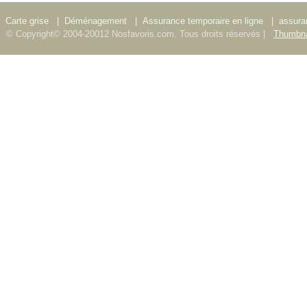
Carte grise
|
Déménagement
|
Assurance temporaire en ligne
|
assura
© Copyright© 2004-20012 Nosfavoris.com. Tous droits réservés |
Thumbna