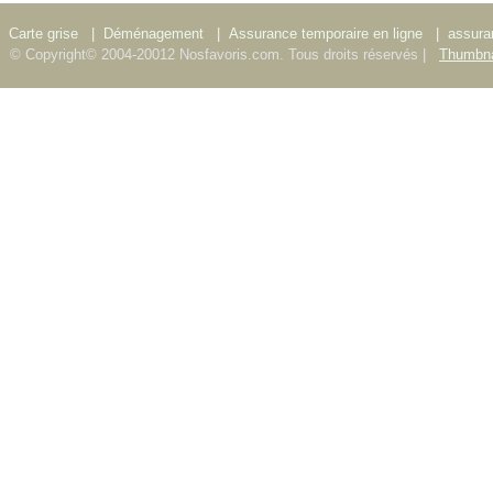
Carte grise
|
Déménagement
|
Assurance temporaire en ligne
|
assura
© Copyright© 2004-20012 Nosfavoris.com. Tous droits réservés |
Thumbna