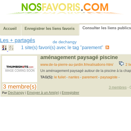
Consulter les liens publics
Accueil
Enregistrer les liens favoris
Les + partagés
de dechangy
1 site(s) favori(s) avec le tag "parement"
aménagement paysagé piscine
www.de-la-pierre-au-jardin.fr/realisations-htm/
2 li
Un aménagement paysagé autour de la piscine à la chap
TAG(S):
le fuilet
-
nantes
-
parement
-
paysagiste
-
3 membre(s)
3 membres
- 
Dechangy
Envoyer à un Ami(e)
Enregistrer
Par
|
|