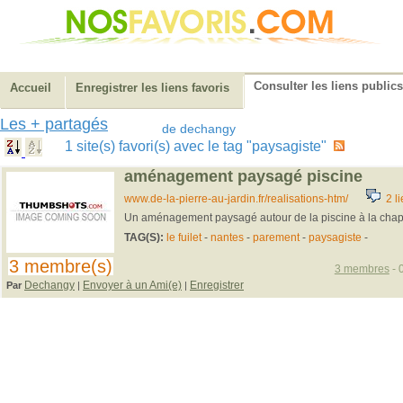
Consulter les liens publics
Accueil
Enregistrer les liens favoris
Les + partagés
de dechangy
1 site(s) favori(s) avec le tag "paysagiste"
aménagement paysagé piscine
www.de-la-pierre-au-jardin.fr/realisations-htm/
2 li
Un aménagement paysagé autour de la piscine à la chap
TAG(S):
le fuilet
-
nantes
-
parement
-
paysagiste
-
3 membre(s)
3 membres
- 
Dechangy
Envoyer à un Ami(e)
Enregistrer
Par
|
|