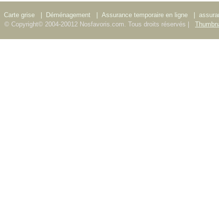
Carte grise
|
Déménagement
|
Assurance temporaire en ligne
|
assura
© Copyright© 2004-20012 Nosfavoris.com. Tous droits réservés |
Thumbna