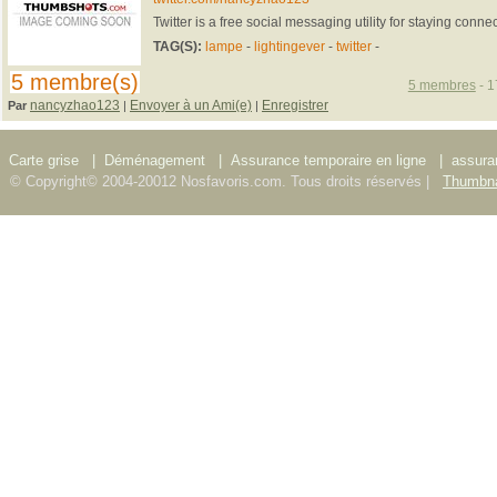
Twitter is a free social messaging utility for staying conne
TAG(S):
lampe
-
lightingever
-
twitter
-
5 membre(s)
5 membres
- 1
nancyzhao123
Envoyer à un Ami(e)
Enregistrer
Par
|
|
Carte grise
|
Déménagement
|
Assurance temporaire en ligne
|
assura
© Copyright© 2004-20012 Nosfavoris.com. Tous droits réservés |
Thumbna