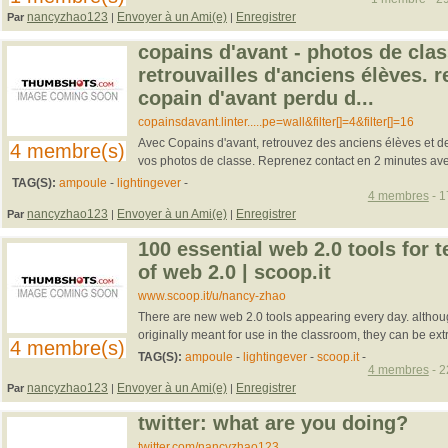
nancyzhao123
Envoyer à un Ami(e)
Enregistrer
Par
|
|
copains d'avant - photos de clas
retrouvailles d'anciens élèves. 
copain d'avant perdu d...
copainsdavant.linter.....pe=wall&filter[]=4&filter[]=16
Avec Copains d'avant, retrouvez des anciens élèves et d
4 membre(s)
vos photos de classe. Reprenez contact en 2 minutes av
TAG(S):
ampoule
-
lightingever
-
4 membres
- 1
nancyzhao123
Envoyer à un Ami(e)
Enregistrer
Par
|
|
100 essential web 2.0 tools for t
of web 2.0 | scoop.it
www.scoop.it/u/nancy-zhao
There are new web 2.0 tools appearing every day. althou
originally meant for use in the classroom, they can be extre
4 membre(s)
TAG(S):
ampoule
-
lightingever
-
scoop.it
-
4 membres
- 2
nancyzhao123
Envoyer à un Ami(e)
Enregistrer
Par
|
|
twitter: what are you doing?
twitter.com/nancyzhao123