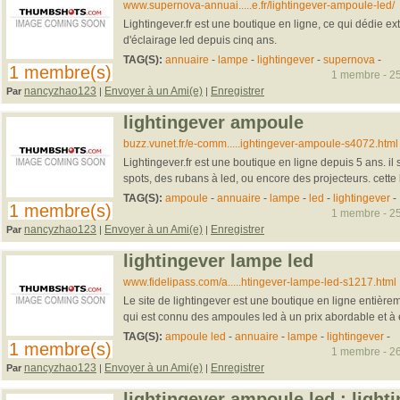
www.supernova-annuai.....e.fr/lightingever-ampoule-led/
Lightingever.fr est une boutique en ligne, ce qui dédie
d'éclairage led depuis cinq ans.
TAG(S):
annuaire
-
lampe
-
lightingever
-
supernova
-
1 membre(s)
1 membre - 25
nancyzhao123
Envoyer à un Ami(e)
Enregistrer
Par
|
|
lightingever ampoule
buzz.vunet.fr/e-comm.....ightingever-ampoule-s4072.html
Lightingever.fr est une boutique en ligne depuis 5 ans. il
spots, des rubans à led, ou encore des projecteurs. cette 
TAG(S):
ampoule
-
annuaire
-
lampe
-
led
-
lightingever
-
1 membre(s)
1 membre - 25
nancyzhao123
Envoyer à un Ami(e)
Enregistrer
Par
|
|
lightingever lampe led
www.fidelipass.com/a.....htingever-lampe-led-s1217.html
Le site de lightingever est une boutique en ligne entièrem
qui est connu des ampoules led à un prix abordable et à ef
TAG(S):
ampoule led
-
annuaire
-
lampe
-
lightingever
-
1 membre(s)
1 membre - 26
nancyzhao123
Envoyer à un Ami(e)
Enregistrer
Par
|
|
lightingever ampoule led : lighti