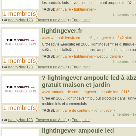
les produits leds. il vous non seulement propose de l'&eac
TAG(S):
annuaire
-
lightingever
-
1 membre(s)
1 membre - 07
nancyzhao123
Envoyer à un Ami(e)
Enregistrer
Par
|
|
lightingever.fr
www.webbuilders4u.co.....tion/lightingever-fr-s242.html
Cr&eacute;&eacute; en 2008, lightingever.fr se distingue
sp&eacute;cialis&eacute;e dans l'ampoule et la lampe par
TAG(S):
annuaire
-
lightingever
-
webbuilders4u
-
1 membre(s)
1 membre - 08
nancyzhao123
Envoyer à un Ami(e)
Enregistrer
Par
|
|
? lightingever ampoule led à ab
gratuit maison et jardin
www.annuaire-de-cont.....ingever-ampoule-led-s8115.htm
Crée en 2008, lightingever.fr toujour s'occupe dans l'univ
résidentiels et commercials.
1 membre(s)
TAG(S):
annuaire de contenu
-
lightingever
-
1 membre - 17
nancyzhao123
Envoyer à un Ami(e)
Enregistrer
Par
|
|
lightingever ampoule led