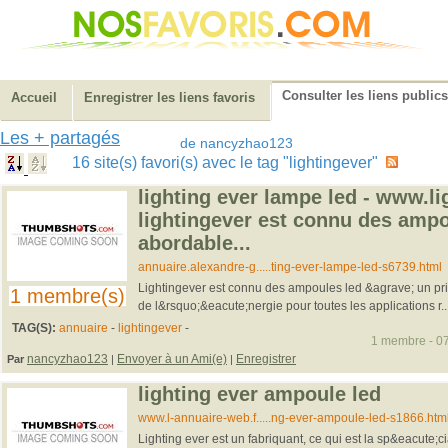
Consulter les liens publics
Accueil
Enregistrer les liens favoris
Les + partagés
de nancyzhao123
16 site(s) favori(s) avec le tag "lightingever"
lighting ever lampe led - www.li
lightingever est connu des ampo
abordable...
annuaire.alexandre-g.....ting-ever-lampe-led-s6739.html
Lightingever est connu des ampoules led &agrave; un pri
1 membre(s)
de l&rsquo;&eacute;nergie pour toutes les applications r..
TAG(S):
annuaire
-
lightingever
-
1 membre - 07
nancyzhao123
Envoyer à un Ami(e)
Enregistrer
Par
|
|
lighting ever ampoule led
www.l-annuaire-web.f.....ng-ever-ampoule-led-s1866.htm
Lighting ever est un fabriquant, ce qui est la sp&eacute;