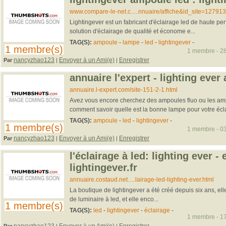
www.compare-le-net.c.....nnuaire/affiche&id_site=127913
Lightingever est un fabricant d'éclairage led de haute pe
solution d'éclairage de qualité et économe e...
TAG(S):
ampoule
-
lampe
-
led
-
lightingever
-
1 membre(s)
1 membre - 28
nancyzhao123
Envoyer à un Ami(e)
Enregistrer
Par
|
|
annuaire l'expert - lighting ever
annuaire.l-expert.com/site-151-2-1.html
Avez vous encore cherchez des ampoules fluo ou les am
comment savoir quelle est la bonne lampe pour votre écl
TAG(S):
ampoule
-
led
-
lightingever
-
1 membre(s)
1 membre - 03
nancyzhao123
Envoyer à un Ami(e)
Enregistrer
Par
|
|
l'éclairage à led: lighting ever - 
lightingever.fr
annuaire.costaud.net.....lairage-led-lighting-ever.html
La boutique de lightingever a été créé depuis six ans, ell
de luminaire à led, et elle enco...
1 membre(s)
TAG(S):
led
-
lightingever
-
éclairage
-
1 membre - 17