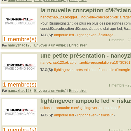
nancyzhao123
Envoyer à un Ami(e)
Enregistrer
Par
|
|
la nouvelle conception d'ã©clair
nancyzhao123.blogget.....nouvelle-conception-dclairage/
Pour l&rsquo;instant, de plus en plus des personnes co
consid&eacute;ration d&rsquo;&eacute;clairage led, &a...
TAG(S):
ampoule led
-
lightingever
-
éclairage
-
1 membre(s)
1 membre - 28
nancyzhao123
Envoyer à un Ami(e)
Enregistrer
Par
|
|
une petite présentation - nancy
nancyzhao123.eklablo.....petite-presentation-a10730361
TAG(S):
lightingever
-
présentation
-
économie d'énergie
1 membre(s)
1 membre - 28
nancyzhao123
Envoyer à un Ami(e)
Enregistrer
Par
|
|
lightingever ampoule led « risk
riskassur-annuaire.com/lightingever-ampoule-led/
TAG(S):
ampoule led
-
lightingever
-
riskassur
-
1 membre(s)
1 membre - 29