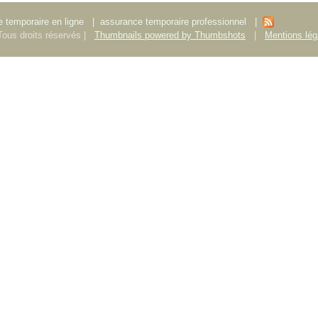
 temporaire en ligne
|
assurance temporaire professionnel
|
ous droits réservés |
Thumbnails powered by Thumbshots
|
Mentions lég