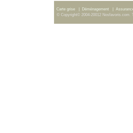
Carte grise
|
Déménagement
|
Assurance
© Copyright© 2004-20012 Nosfavoris.com. T