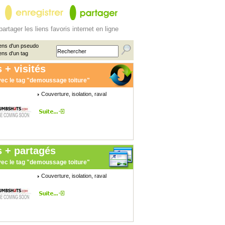
partager les liens favoris internet en ligne
ens d'un pseudo
ens d'un tag
 + visités
ec le tag "demoussage toiture"
Couverture, isolation, raval
s + partagés
ec le tag "demoussage toiture"
Couverture, isolation, raval