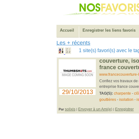
Accueil
Enregistrer les liens favoris
Les + récents
1 site(s) favori(s) avec le
couverture, is
france couvert
www.francecouverture-l
Confiez vos travaux de 
entreprise france couv
29/10/2013
TAG(S):
charpente
-
clô
gouttières
-
isolation
-
i
solixis
Envoyer à un Ami(e)
Enregistrer
Par
|
|