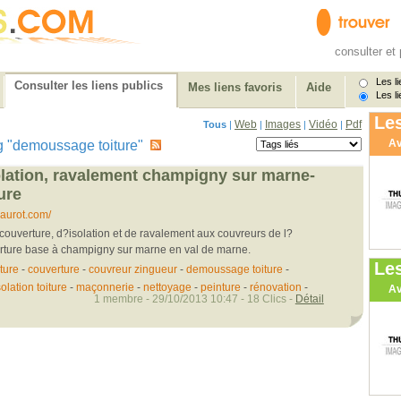
consulter et 
Les li
Consulter les liens publics
Mes liens favoris
Aide
Les li
Les
Web
Images
Vidéo
Pdf
Tous
|
|
|
|
Av
 tag "demoussage toiture"
olation, ravalement champigny sur marne-
ure
aurot.com/
couverture, d?isolation et de ravalement aux couvreurs de l?
erture base à champigny sur marne en val de marne.
Le
ture
-
couverture
-
couvreur zingueur
-
demoussage toiture
-
solation toiture
-
maçonnerie
-
nettoyage
-
peinture
-
rénovation
-
Av
1 membre - 29/10/2013 10:47 - 18 Clics -
Détail