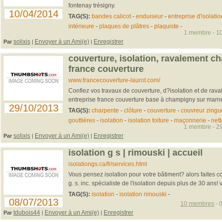
fontenay trésigny.
10/04/2014
TAG(S):
bandes calicot
-
enduiseur
-
entreprise d'isolatio
intérieure
-
plaques de plâtres
-
plaquiste
-
1 membre - 10
solixis
Envoyer à un Ami(e)
Enregistrer
Par
|
|
couverture, isolation, ravalement 
france couverture
www.francecouverture-laurot.com/
Confiez vos travaux de couverture, d?isolation et de rav
entreprise france couverture base à champigny sur marn
29/10/2013
TAG(S):
charpente
-
clôture
-
couverture
-
couvreur zingu
gouttières
-
isolation
-
isolation toiture
-
maçonnerie
-
net
1 membre - 29
solixis
Envoyer à un Ami(e)
Enregistrer
Par
|
|
isolation g s | rimouski | accueil
isolationgs.ca/fr/services.html
Vous pensez isolation pour votre bâtiment? alors faites c
g. s. inc. spécialiste de l'isolation depuis plus de 30 ans! vi
TAG(S):
isolation
-
isolation rimouski
-
08/07/2013
10 membres
- 
tdubois44
Envoyer à un Ami(e)
Enregistrer
Par
|
|