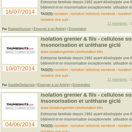
Entreprise familiale depuis 1982 ayant développée une fo
bâtiment et en insonorisation exceptionnelle. utilisation de
16/07/2014
TAG(S):
isolation
-
isolation cellulose montreal
-
isolatio
isolation rive sud
-
21 membres
- 
RaquelAuvray
Envoyer à un Ami(e)
Enregistrer
Par
|
|
isolation grenier & fils - cellulose so
insonorisation et uréthane giclé
www.isolationgrenier.com/isolation.htm
Entreprise familiale depuis 1982 ayant développée une fo
bâtiment et en insonorisation exceptionnelle. utilisation de
10/07/2014
TAG(S):
isolation
-
isolation cellulose montreal
-
isolatio
isolation rive sud
-
21 membres
- 
AurelieDelacroix
Envoyer à un Ami(e)
Enregistrer
Par
|
|
isolation grenier & fils - cellulose so
insonorisation et uréthane giclé
www.isolationgrenier.com/isolation.htm
Entreprise familiale depuis 1982 ayant développée une fo
bâtiment et en insonorisation exceptionnelle. utilisation de
04/06/2014
TAG(S):
isolation
-
isolation cellulose montreal
-
isolatio
isolation rive sud
-