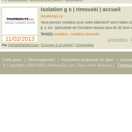
isolation g s | rimouski | accueil
isolationgs.ca
Vous pensez isolation pour votre bâtiment? alors faites c
g. s. inc. spécialiste de l'isolation depuis plus de 30 ans! vi
TAG(S):
isolation
-
isolation rimouski
-
11/02/2013
10 membres
- 
christophelabrosse
Envoyer à un Ami(e)
Enregistrer
Par
|
|
Carte grise
|
Déménagement
|
Assurance temporaire en ligne
|
assura
© Copyright© 2004-20012 Nosfavoris.com. Tous droits réservés |
Thumbna