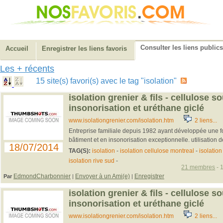
Consulter les liens publics
Accueil
Enregistrer les liens favoris
Les + récents
15 site(s) favori(s) avec le tag "isolation"
isolation grenier & fils - cellulose so
insonorisation et uréthane giclé
www.isolationgrenier.com/isolation.htm
2 liens...
Entreprise familiale depuis 1982 ayant développée une fo
bâtiment et en insonorisation exceptionnelle. utilisation de
18/07/2014
TAG(S):
isolation
-
isolation cellulose montreal
-
isolatio
isolation rive sud
-
21 membres
- 
EdmondCharbonnier
Envoyer à un Ami(e)
Enregistrer
Par
|
|
isolation grenier & fils - cellulose so
insonorisation et uréthane giclé
www.isolationgrenier.com/isolation.htm
2 liens...