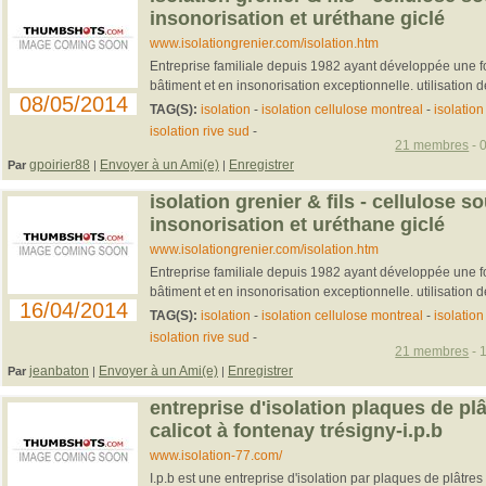
insonorisation et uréthane giclé
www.isolationgrenier.com/isolation.htm
Entreprise familiale depuis 1982 ayant développée une fo
bâtiment et en insonorisation exceptionnelle. utilisation de
08/05/2014
TAG(S):
isolation
-
isolation cellulose montreal
-
isolatio
isolation rive sud
-
21 membres
- 
gpoirier88
Envoyer à un Ami(e)
Enregistrer
Par
|
|
isolation grenier & fils - cellulose so
insonorisation et uréthane giclé
www.isolationgrenier.com/isolation.htm
Entreprise familiale depuis 1982 ayant développée une fo
bâtiment et en insonorisation exceptionnelle. utilisation de
16/04/2014
TAG(S):
isolation
-
isolation cellulose montreal
-
isolatio
isolation rive sud
-
21 membres
- 
jeanbaton
Envoyer à un Ami(e)
Enregistrer
Par
|
|
entreprise d'isolation plaques de pl
calicot à fontenay trésigny-i.p.b
www.isolation-77.com/
I.p.b est une entreprise d'isolation par plaques de plâtres