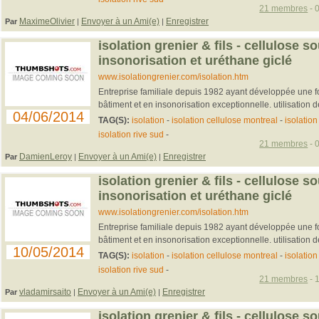
21 membres
- 
MaximeOlivier
Envoyer à un Ami(e)
Enregistrer
Par
|
|
isolation grenier & fils - cellulose so
insonorisation et uréthane giclé
www.isolationgrenier.com/isolation.htm
Entreprise familiale depuis 1982 ayant développée une fo
bâtiment et en insonorisation exceptionnelle. utilisation de
04/06/2014
TAG(S):
isolation
-
isolation cellulose montreal
-
isolatio
isolation rive sud
-
21 membres
- 
DamienLeroy
Envoyer à un Ami(e)
Enregistrer
Par
|
|
isolation grenier & fils - cellulose so
insonorisation et uréthane giclé
www.isolationgrenier.com/isolation.htm
Entreprise familiale depuis 1982 ayant développée une fo
bâtiment et en insonorisation exceptionnelle. utilisation de
10/05/2014
TAG(S):
isolation
-
isolation cellulose montreal
-
isolatio
isolation rive sud
-
21 membres
- 
vladamirsaito
Envoyer à un Ami(e)
Enregistrer
Par
|
|
isolation grenier & fils - cellulose so