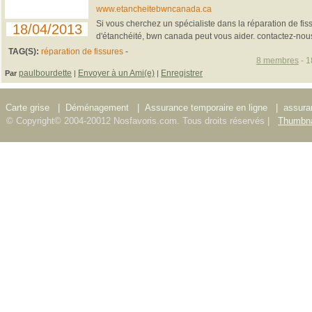
www.etancheitebwncanada.ca
Si vous cherchez un spécialiste dans la réparation de fiss
18/04/2013
d'étanchéité, bwn canada peut vous aider. contactez-nous
TAG(S):
réparation de fissures
-
8 membres
- 1
paulbourdette
Envoyer à un Ami(e)
Enregistrer
Par
|
|
Carte grise
|
Déménagement
|
Assurance temporaire en ligne
|
assura
© Copyright© 2004-20012 Nosfavoris.com. Tous droits réservés |
Thumbna