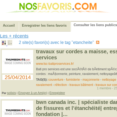
Consulter les liens publics
Accueil
Enregistrer les liens favoris
Les + récents
2 site(s) favori(s) avec le tag "etancheite"
travaux sur cordes a maisse, es
services
www.tsc-batiproservices.fr/
Bati pro services est une sociÃ©tÃ© de bÃ¢timent spÃ©ci
cordes : maÃ§onnerie, peinture, ravalement, nettoyageâ€
25/04/2014
TAG(S):
couverture
-
fumisterie
-
maçonnerie
-
nettoyage
ravalement
-
réfection
-
travaux bâtiment
-
travaux sur co
1 membre - 25
solixis
Envoyer à un Ami(e)
Enregistrer
Par
|
|
bwn canada inc. | spécialiste da
de fissures et l'étanchéité| entr
fondation |...