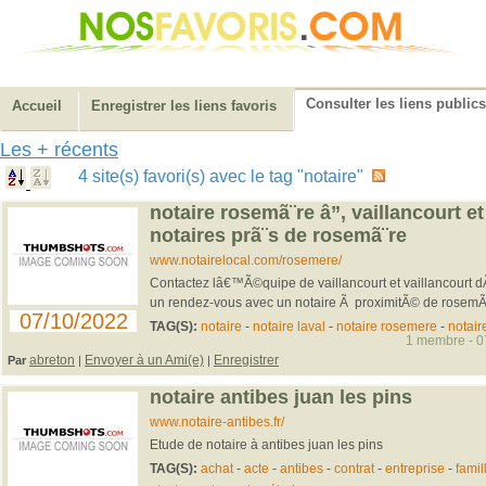
Consulter les liens publics
Accueil
Enregistrer les liens favoris
Les + récents
4 site(s) favori(s) avec le tag "notaire"
notaire rosemã¨re â”‚ vaillancourt et
notaires prã¨s de rosemã¨re
www.notairelocal.com/rosemere/
Contactez lâ€™Ã©quipe de vaillancourt et vaillancourt 
un rendez-vous avec un notaire Ã proximitÃ© de rosemÃ¨r
07/10/2022
TAG(S):
notaire
-
notaire laval
-
notaire rosemere
-
notair
1 membre - 07
abreton
Envoyer à un Ami(e)
Enregistrer
Par
|
|
notaire antibes juan les pins
www.notaire-antibes.fr/
Etude de notaire à antibes juan les pins
TAG(S):
achat
-
acte
-
antibes
-
contrat
-
entreprise
-
famil