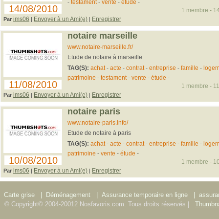
-
testament
-
vente
-
étude
-
14/08/2010
1 membre - 14
ims06
Envoyer à un Ami(e)
Enregistrer
Par
|
|
notaire marseille
www.notaire-marseille.fr/
Etude de notaire à marseille
TAG(S):
achat
-
acte
-
contrat
-
entreprise
-
famille
-
logem
patrimoine
-
testament
-
vente
-
étude
-
11/08/2010
1 membre - 11
ims06
Envoyer à un Ami(e)
Enregistrer
Par
|
|
notaire paris
www.notaire-paris.info/
Etude de notaire à paris
TAG(S):
achat
-
acte
-
contrat
-
entreprise
-
famille
-
logem
patrimoine
-
vente
-
étude
-
10/08/2010
1 membre - 10
ims06
Envoyer à un Ami(e)
Enregistrer
Par
|
|
Carte grise
|
Déménagement
|
Assurance temporaire en ligne
|
assura
© Copyright© 2004-20012 Nosfavoris.com. Tous droits réservés |
Thumbna