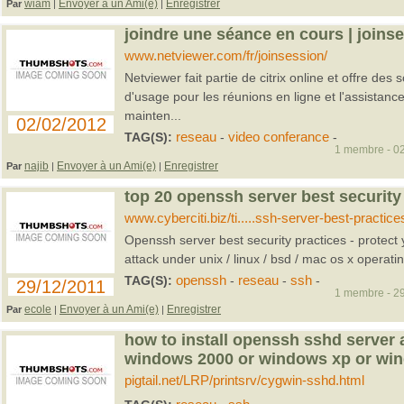
wiam
Envoyer à un Ami(e)
Enregistrer
Par
|
|
joindre une séance en cours | joinse
www.netviewer.com/fr/joinsession/
Netviewer fait partie de citrix online et offre des s
d'usage pour les réunions en ligne et l'assistance
mainten...
02/02/2012
TAG(S):
reseau
-
video conferance
-
1 membre - 02
najib
Envoyer à un Ami(e)
Enregistrer
Par
|
|
top 20 openssh server best security
www.cyberciti.biz/ti.....ssh-server-best-practice
Openssh server best security practices - protect 
attack under unix / linux / bsd / mac os x operati
TAG(S):
openssh
-
reseau
-
ssh
-
29/12/2011
1 membre - 29
ecole
Envoyer à un Ami(e)
Enregistrer
Par
|
|
how to install openssh sshd server 
windows 2000 or windows xp or win
pigtail.net/LRP/printsrv/cygwin-sshd.html