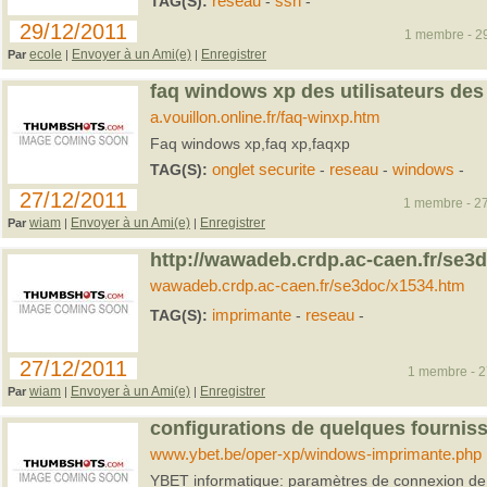
TAG(S):
reseau
-
ssh
-
29/12/2011
1 membre - 29
ecole
Envoyer à un Ami(e)
Enregistrer
Par
|
|
faq windows xp des utilisateurs de
a.vouillon.online.fr/faq-winxp.htm
Faq windows xp,faq xp,faqxp
TAG(S):
onglet securite
-
reseau
-
windows
-
27/12/2011
1 membre - 27
wiam
Envoyer à un Ami(e)
Enregistrer
Par
|
|
http://wawadeb.crdp.ac-caen.fr/se3
wawadeb.crdp.ac-caen.fr/se3doc/x1534.htm
TAG(S):
imprimante
-
reseau
-
27/12/2011
1 membre - 27
wiam
Envoyer à un Ami(e)
Enregistrer
Par
|
|
configurations de quelques fournis
www.ybet.be/oper-xp/windows-imprimante.php
YBET informatique: paramètres de connexion de