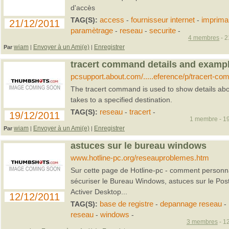
d'accès
TAG(S):
access
-
fournisseur internet
-
imprima
21/12/2011
paramètrage
-
reseau
-
securite
-
4 membres
- 2
wiam
Envoyer à un Ami(e)
Enregistrer
Par
|
|
tracert command details and examp
pcsupport.about.com/.....eference/p/tracert-c
The tracert command is used to show details abo
takes to a specified destination.
TAG(S):
reseau
-
tracert
-
19/12/2011
1 membre - 19
wiam
Envoyer à un Ami(e)
Enregistrer
Par
|
|
astuces sur le bureau windows
www.hotline-pc.org/reseauproblemes.htm
Sur cette page de Hotline-pc - comment personn
sécuriser le Bureau Windows, astuces sur le Post
Activer Desktop...
12/12/2011
TAG(S):
base de registre
-
depannage reseau
-
reseau
-
windows
-
3 membres
- 12