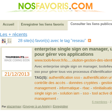
Consulter les liens publics
Accueil
Enregistrer les liens favoris
Les + récents
28 site(s) favori(s) avec le tag "reseau"
enterprise single sign on manager, 
pour gérer vos applications
www.tools4ever.fr/lo.....olution-gestion-des-ident
Avec enterprise single sign on manager, tools4ev
sso pour gérer tous vos processus d'identificatio
21/12/2013
TAG(S):
authentification sso
-
authentification u
contrôle des accès
-
données cryptées
-
gestio
management
-
informatique
-
rbac
-
réinitialisa
single sign on
-
solution iam
-
sso
-
tool active d
management
-
6 membres
- 2
alazarmax
Envoyer à un Ami(e)
Enregistrer
Par
|
|