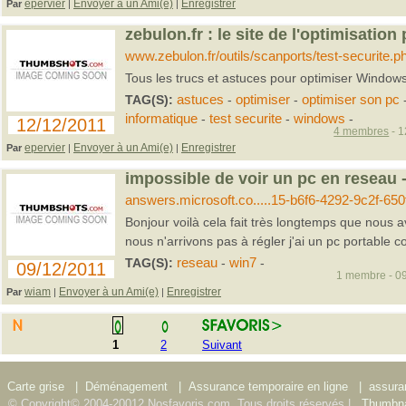
epervier
Envoyer à un Ami(e)
Enregistrer
Par
|
|
zebulon.fr : le site de l'optimisatio
www.zebulon.fr/outils/scanports/test-securite.p
Tous les trucs et astuces pour optimiser Windows
TAG(S):
astuces
-
optimiser
-
optimiser son pc
informatique
-
test securite
-
windows
-
12/12/2011
4 membres
- 1
epervier
Envoyer à un Ami(e)
Enregistrer
Par
|
|
impossible de voir un pc en reseau 
answers.microsoft.co.....15-b6f6-4292-9c2f-65
Bonjour voilà cela fait très longtemps que nous
nous n'arrivons pas à régler j'ai un pc portable 
TAG(S):
reseau
-
win7
-
09/12/2011
1 membre - 09
wiam
Envoyer à un Ami(e)
Enregistrer
Par
|
|
1
2
Suivant
Carte grise
|
Déménagement
|
Assurance temporaire en ligne
|
assura
© Copyright© 2004-20012 Nosfavoris.com. Tous droits réservés |
Thumbna