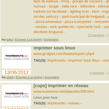
fans de karkwa
-
fmsq
-
groupe de voyance
-
g
humour
-
image
-
indie rock
-
infirmière
-
infirmi
karkwa sur facebook
-
lighting ever
-
love
-
mig
nicolas sarkozy
-
parti municipal de longueuil
-
-
pizza sénonaise
-
pizza à emporter
-
rencontr
-
reseau
-
rock québécois
-
spectacle rock
-
us
élections longueuil
-
22 membres
- 1
tafka
Envoyer à un Ami(e)
Enregistrer
Par
|
|
imprimer sous linux
www.gcolpart.com/howto/imprim.php4
TAG(S):
imprimante
-
imprimer sous linux
-
res
13/06/2012
2 membres
- 1
wiam
Envoyer à un Ami(e)
Enregistrer
Par
|
|
[cups] imprimer en réseau
www.trustonme.net/didactels/268.html
Linux pour tous
TAG(S):
imprimante
-
reseau
-