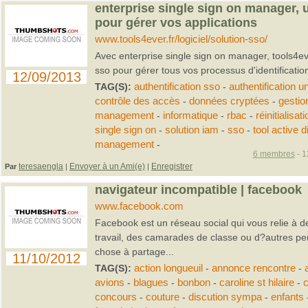
enterprise single sign on manager, 
pour gérer vos applications
www.tools4ever.fr/logiciel/solution-sso/
Avec enterprise single sign on manager, tools4ev
sso pour gérer tous vos processus d'identificatio
12/09/2013
TAG(S):
authentification sso
-
authentification u
contrôle des accès
-
données cryptées
-
gestio
management
-
informatique
-
rbac
-
réinitialisa
single sign on
-
solution iam
-
sso
-
tool active d
management
-
6 membres
- 1
teresaengla
Envoyer à un Ami(e)
Enregistrer
Par
|
|
navigateur incompatible | facebook
www.facebook.com
Facebook est un réseau social qui vous relie à d
travail, des camarades de classe ou d?autres pe
chose à partage...
11/10/2012
TAG(S):
action longueuil
-
annonce rencontre
-
avions
-
blagues
-
bonbon
-
caroline st hilaire
-
c
concours
-
couture
-
discution sympa
-
enfants