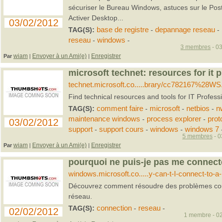
sécuriser le Bureau Windows, astuces sur le Post
Activer Desktop...
03/02/2012
TAG(S):
base de registre
-
depannage reseau
-
reseau
-
windows
-
3 membres
- 03
wiam
Envoyer à un Ami(e)
Enregistrer
Par
|
|
microsoft technet: resources for it 
technet.microsoft.co.....brary/cc782167%28W
Find technical resources and tools for IT Profess
TAG(S):
comment faire
-
microsoft
-
netbios
-
n
maintenance windows
-
process explorer
-
prot
03/02/2012
support
-
support cours
-
windows
-
windows 7
5 membres
- 0
wiam
Envoyer à un Ami(e)
Enregistrer
Par
|
|
pourquoi ne puis-je pas me connect
windows.microsoft.co.....y-can-t-I-connect-to-a
Découvrez comment résoudre des problèmes cou
réseau.
TAG(S):
connection
-
reseau
-
02/02/2012
1 membre - 02