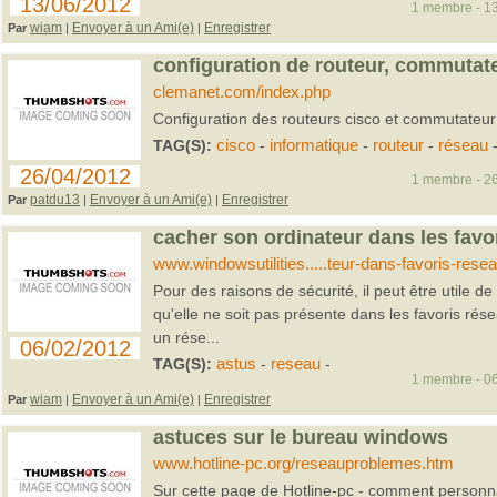
13/06/2012
1 membre - 13
wiam
Envoyer à un Ami(e)
Enregistrer
Par
|
|
configuration de routeur, commutate
clemanet.com/index.php
Configuration des routeurs cisco et commutateur
TAG(S):
cisco
-
informatique
-
routeur
-
réseau
26/04/2012
1 membre - 26
patdu13
Envoyer à un Ami(e)
Enregistrer
Par
|
|
cacher son ordinateur dans les favo
www.windowsutilities.....teur-dans-favoris-rese
Pour des raisons de sécurité, il peut être utile 
qu'elle ne soit pas présente dans les favoris rés
un rése...
06/02/2012
TAG(S):
astus
-
reseau
-
1 membre - 06
wiam
Envoyer à un Ami(e)
Enregistrer
Par
|
|
astuces sur le bureau windows
www.hotline-pc.org/reseauproblemes.htm
Sur cette page de Hotline-pc - comment personn