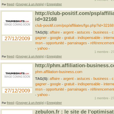
freed
Envoyer à un Ami(e)
Enregistrer
Par
|
|
http://club-positif.com/psp/affil
id=32168
club-positif.com/psp/affiliates/fgo.php?id=32168
TAG(S):
affaire
-
argent
-
astuces
-
business
-
c
27/12/2009
gagner
-
google
-
gratuit
-
indispensable
-
intern
msn
-
opportunité
-
parrainages
-
référencemen
-
yahoo
-
1 membre - 27
freed
Envoyer à un Ami(e)
Enregistrer
Par
|
|
http://phm.affiliation-business.
phm.affiliation-business.com
TAG(S):
affaire
-
argent
-
astuces
-
business
-
c
gagner
-
google
-
gratuit
-
indispensable
-
intern
msn
-
opportunité
-
parrainages
-
référencemen
27/12/2009
-
yahoo
-
1 membre - 27
freed
Envoyer à un Ami(e)
Enregistrer
Par
|
|
zebulon.fr : le site de l'optimisa