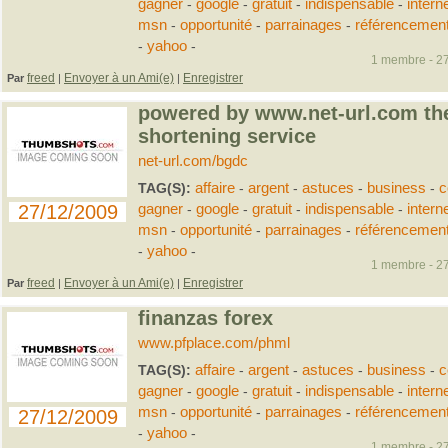
gagner
-
google
-
gratuit
-
indispensable
-
intern
msn
-
opportunité
-
parrainages
-
référencemen
-
yahoo
-
1 membre - 27
freed
Envoyer à un Ami(e)
Enregistrer
Par
|
|
powered by www.net-url.com the
shortening service
net-url.com/bgdc
TAG(S):
affaire
-
argent
-
astuces
-
business
-
c
27/12/2009
gagner
-
google
-
gratuit
-
indispensable
-
intern
msn
-
opportunité
-
parrainages
-
référencemen
-
yahoo
-
1 membre - 27
freed
Envoyer à un Ami(e)
Enregistrer
Par
|
|
finanzas forex
www.pfplace.com/phml
TAG(S):
affaire
-
argent
-
astuces
-
business
-
c
gagner
-
google
-
gratuit
-
indispensable
-
intern
msn
-
opportunité
-
parrainages
-
référencemen
27/12/2009
-
yahoo
-
1 membre - 27