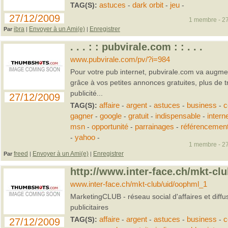
TAG(S):
astuces
-
dark orbit
-
jeu
-
27/12/2009
1 membre - 27
ibra
Envoyer à un Ami(e)
Enregistrer
Par
|
|
. . . : : pubvirale.com : : . . .
www.pubvirale.com/pv/?i=984
Pour votre pub internet, pubvirale.com va augment
grâce à vos petites annonces gratuites, plus de tra
publicité...
27/12/2009
TAG(S):
affaire
-
argent
-
astuces
-
business
-
c
gagner
-
google
-
gratuit
-
indispensable
-
intern
msn
-
opportunité
-
parrainages
-
référencemen
-
yahoo
-
1 membre - 27
freed
Envoyer à un Ami(e)
Enregistrer
Par
|
|
http://www.inter-face.ch/mkt-cl
www.inter-face.ch/mkt-club/uid/oophml_1
MarketingCLUB - réseau social d'affaires et diff
publicitaires
TAG(S):
affaire
-
argent
-
astuces
-
business
-
c
27/12/2009