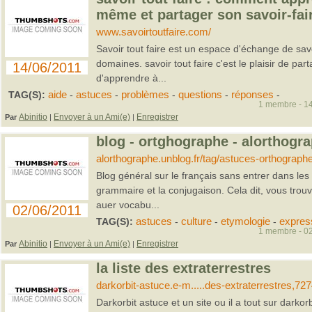
même et partager son savoir-fai
www.savoirtoutfaire.com/
Savoir tout faire est un espace d'échange de savo
domaines. savoir tout faire c'est le plaisir de part
14/06/2011
d'apprendre à...
TAG(S):
aide
-
astuces
-
problèmes
-
questions
-
réponses
-
1 membre - 14
Abinitio
Envoyer à un Ami(e)
Enregistrer
Par
|
|
blog - ortghographe - alorthogr
alorthographe.unblog.fr/tag/astuces-orthographe
Blog général sur le français sans entrer dans le
grammaire et la conjugaison. Cela dit, vous trou
auer vocabu...
02/06/2011
TAG(S):
astuces
-
culture
-
etymologie
-
expres
1 membre - 02
Abinitio
Envoyer à un Ami(e)
Enregistrer
Par
|
|
la liste des extraterrestres
darkorbit-astuce.e-m.....des-extraterrestres,72
Darkorbit astuce et un site ou il a tout sur darkorb