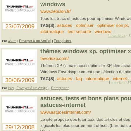
windows
www.zebulon.fr/
Tous les trucs et astuces pour optimiser Windows
23/07/2009
TAG(S):
astuces
-
optimiser
-
optimiser son pc
informatique
-
test securite
-
windows
-
4 membres
- 2
wiam
Envoyer à un Ami(e)
Enregistrer
Par
|
|
thèmes windows xp. optimiser x
favorisxp.com/
Thèmes XP ◇ mais aussi optimiser XP, des astuc
Windows.Favorisxp.com est une sélection de sites 
TAG(S):
astuces
-
faq
-
informatique
-
internet
-
30/06/2009
1 membre - 30
lolo
Envoyer à un Ami(e)
Enregistrer
Par
|
|
astuces, tests et bons plans pour
astuces-internet
www.astucesinternet.com/
Le site propose des tutoriaux, des articles et des
logiciels les plus couramment utilisés (bureautiq
29/12/2008