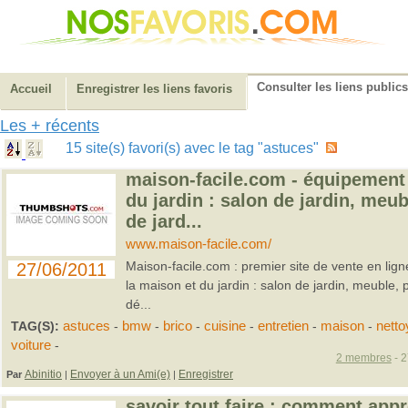
Consulter les liens publics
Accueil
Enregistrer les liens favoris
Les + récents
15 site(s) favori(s) avec le tag "astuces"
maison-facile.com - équipement 
du jardin : salon de jardin, meub
de jard...
www.maison-facile.com/
Maison-facile.com : premier site de vente en lig
27/06/2011
la maison et du jardin : salon de jardin, meuble, p
dé...
TAG(S):
astuces
-
bmw
-
brico
-
cuisine
-
entretien
-
maison
-
nett
voiture
-
2 membres
- 2
Abinitio
Envoyer à un Ami(e)
Enregistrer
Par
|
|
savoir tout faire : comment appr