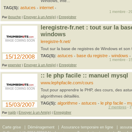
Windows, inte...
TAG(S):
astuces
-
internet
-
1 membre - 29
ibouche
Envoyer à un Ami(e)
Enregistrer
Par
|
|
leregistre-fr.net : tout sur la ba
windows
leregistre-fr.net/
Tout sur la base de registres de Windows et son
15/12/2008
TAG(S):
astuces
-
base du registre
-
windows
-
1 membre - 15
epervier
Envoyer à un Ami(e)
Enregistrer
Par
|
|
:: le php facile :: manuel mysql
www.lephpfacile.com/cours
Tout pour apprendre le PHP, des cours, des astuc
algorithmes détaillés.
TAG(S):
algorithme
-
astuces
-
le php facile
-
my
15/03/2007
2 membres
- 1
najib
Envoyer à un Ami(e)
Enregistrer
Par
|
|
Carte grise
|
Déménagement
|
Assurance temporaire en ligne
|
assura