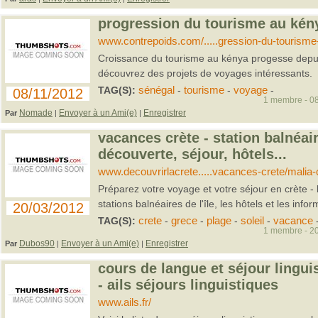
progression du tourisme au kény
www.contrepoids.com/.....gression-du-tourisme
Croissance du tourisme au kénya progesse depui
découvrez des projets de voyages intéressants.
TAG(S):
sénégal
-
tourisme
-
voyage
-
08/11/2012
1 membre - 08
Nomade
Envoyer à un Ami(e)
Enregistrer
Par
|
|
vacances crète - station balnéair
découverte, séjour, hôtels...
www.decouvrirlacrete.....vacances-crete/malia-
Préparez votre voyage et votre séjour en crète - l
stations balnéaires de l'île, les hôtels et les infor
20/03/2012
TAG(S):
crete
-
grece
-
plage
-
soleil
-
vacance
1 membre - 20
Dubos90
Envoyer à un Ami(e)
Enregistrer
Par
|
|
cours de langue et séjour linguis
- ails séjours linguistiques
www.ails.fr/