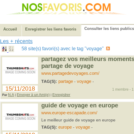
Consulter les liens publics
Accueil
Enregistrer les liens favoris
Les + récents
58 site(s) favori(s) avec le tag "voyage"
partagez vos meilleurs moments
partage de voyage
www.partagedevoyages.com/
TAG(S):
partage
-
voyage
-
15/11/2018
1 membre - 15
N.A
Envoyer à un Ami(e)
Enregistrer
Par
|
|
guide de voyage en europe
www.europe-escapade.com/
Le meilleur guide de voyage en europe
TAG(S):
europe
-
voyage
-