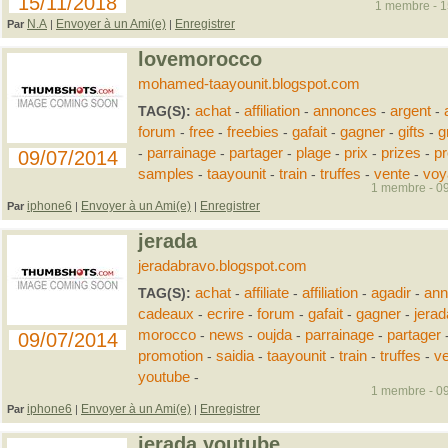
15/11/2018
1 membre - 15
N.A
Envoyer à un Ami(e)
Enregistrer
Par
|
|
lovemorocco
mohamed-taayounit.blogspot.com
TAG(S):
achat
-
affiliation
-
annonces
-
argent
-
forum
-
free
-
freebies
-
gafait
-
gagner
-
gifts
-
g
-
parrainage
-
partager
-
plage
-
prix
-
prizes
-
p
09/07/2014
samples
-
taayounit
-
train
-
truffes
-
vente
-
voy
1 membre - 09
iphone6
Envoyer à un Ami(e)
Enregistrer
Par
|
|
jerada
jeradabravo.blogspot.com
TAG(S):
achat
-
affiliate
-
affiliation
-
agadir
-
ann
cadeaux
-
ecrire
-
forum
-
gafait
-
gagner
-
jerad
morocco
-
news
-
oujda
-
parrainage
-
partager
09/07/2014
promotion
-
saidia
-
taayounit
-
train
-
truffes
-
ve
youtube
-
1 membre - 09
iphone6
Envoyer à un Ami(e)
Enregistrer
Par
|
|
jerada youtube