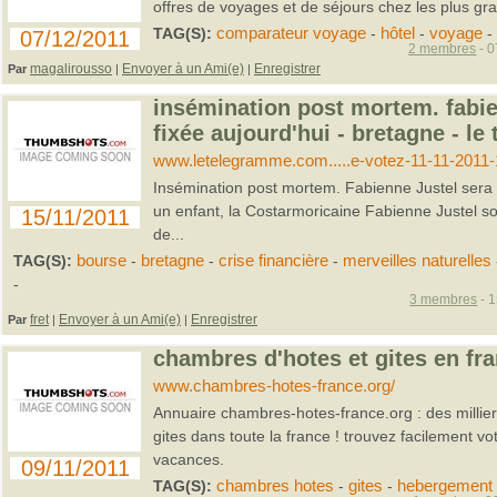
offres de voyages et de séjours chez les plus g
TAG(S):
comparateur voyage
-
hôtel
-
voyage
-
07/12/2011
2 membres
- 0
magalirousso
Envoyer à un Ami(e)
Enregistrer
Par
|
|
insémination post mortem. fabie
fixée aujourd'hui - bretagne - l
www.letelegramme.com.....e-votez-11-11-2011
Insémination post mortem. Fabienne Justel sera f
un enfant, la Costarmoricaine Fabienne Justel s
15/11/2011
de...
TAG(S):
bourse
-
bretagne
-
crise financière
-
merveilles naturelles
-
3 membres
- 1
fret
Envoyer à un Ami(e)
Enregistrer
Par
|
|
chambres d'hotes et gites en fr
www.chambres-hotes-france.org/
Annuaire chambres-hotes-france.org : des millie
gites dans toute la france ! trouvez facilement 
vacances.
09/11/2011
TAG(S):
chambres hotes
-
gites
-
hebergement