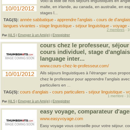
Voici la liste de nos séjours linguistiques en angl
malte, en irlande, au canada, en australie, en e
10/01/2012
stages l...
TAG(S):
année sabbatique
-
apprendre l'anglais
-
cours de d'anglai
langues vivantes
-
stage linguistique
-
séjour linguistique
-
voyage
-
2 membres
- 1
AILS
Envoyer à un Ami(e)
Enregistrer
Par
|
|
cours chez le professeur, séjour 
cours individuel, stage d'anglai
language inter...
www.cours-chez-le-professeur.com/
Ails séjours linguistiques à l'étranger vous pro
10/01/2012
chez le professeur pour apprendre l'anglais avec
particuliers en ...
TAG(S):
cours d'anglais
-
cours particuliers
-
séjour linguistique
-
v
1 membre - 10
AILS
Envoyer à un Ami(e)
Enregistrer
Par
|
|
easy voyage, comparateur d'ag
www.easyvoyage.com
Easy voyage vous conseille pour votre séjour. c