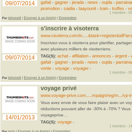
09/07/2014
gafait
-
gagner
-
jerada
-
news
-
oujda
-
parraina
promotion
-
saidia
-
taayounit
-
train
-
truffes
-
ve
1 membre - 09
iphone6
Envoyer à un Ami(e)
Enregistrer
Par
|
|
s'inscrire à visoterra
www.visoterra.com/in.....&task=register&idPar
Inscrivez-vous à visoterra pour planifier, partag
avec plusieurs milliers de visoterriens.
TAG(S):
achat
-
affiliation
-
annonces
-
argent
-
09/07/2014
gafait
-
gagner
-
jerada
-
news
-
oujda
-
parraina
vente
-
voyage
-
voyager
-
1 membre - 09
iphone6
Envoyer à un Ami(e)
Enregistrer
Par
|
|
voyage privé
www.voyage-prive.com.....mpaign/reg/m.../vp-i
Vous avez envie de vous faire plaisir avec un v
réductions pouvant aller de -30% à -70% ? Vous n
voyageprive....
14/01/2013
TAG(S):
voyage
-
1 membre - 14
aras
Envoyer à un Ami(e)
Enregistrer
Par
|
|