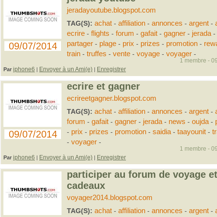
jeradayoutube.blogspot.com
TAG(S):
achat
-
affiliation
-
annonces
-
argent
-
ecrire
-
flights
-
forum
-
gafait
-
gagner
-
jerada
partager
-
plage
-
prix
-
prizes
-
promotion
-
rew
09/07/2014
train
-
truffes
-
vente
-
voyage
-
voyager
-
1 membre - 09
iphone6
Envoyer à un Ami(e)
Enregistrer
Par
|
|
ecrire et gagner
ecrireetgagner.blogspot.com
TAG(S):
achat
-
affiliation
-
annonces
-
argent
-
forum
-
gafait
-
gagner
-
jerada
-
news
-
oujda
-
-
prix
-
prizes
-
promotion
-
saidia
-
taayounit
-
t
09/07/2014
-
voyager
-
1 membre - 09
iphone6
Envoyer à un Ami(e)
Enregistrer
Par
|
|
participer au forum de voyage e
cadeaux
voyager2014.blogspot.com
TAG(S):
achat
-
affiliation
-
annonces
-
argent
-