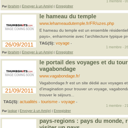
1 membre - 09
ibrahim
Envoyer à un Ami(e)
Enregistrer
Par
|
|
le hameau du temple
www.lehameaudutemple.fr/FR/uzes.php
E hameau du temple est un ensemble résidentiel
pays», enharmonie avec l'architecture typique p
TAG(S):
voyage
-
26/09/2011
1 membre - 26
ibrahim
Envoyer à un Ami(e)
Enregistrer
Par
|
|
le portail des voyages et du tou
vagabondage
www.vagabondage.fr/
Vagabondage.fr est un site dédié aux voyages e
d'imagination pour trouver un voyage, vagabond
21/09/2011
trouver le séjours...
TAG(S):
actualités
-
tourisme
-
voyage
-
1 membre - 21
laskar
Envoyer à un Ami(e)
Enregistrer
Par
|
|
pays-regions : pays du monde, 
visiter un pays