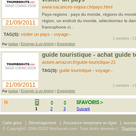
www.vacances-sejour.ch/pays.html
Pays-regions : pays du monde, régions du monde.
région, un endroit du monde, sélectionnez le dans
21/09/2011
francophone ci...
TAG(S):
visiter un pays
-
voyage
-
1 membre - 21
laskar
Envoyer à un Ami(e)
Enregistrer
Par
|
|
guide touristique - achat guide t
astore.amazon.fr/guide-touristique-21
TAG(S):
guide touristique
-
voyage
-
21/09/2011
1 membre - 21
laskar
Envoyer à un Ami(e)
Enregistrer
Par
|
|
1
2
3
Suivant
Carte grise
|
Déménagement
|
Assurance temporaire en ligne
|
assura
© Copyright© 2004-20012 Nosfavoris.com. Tous droits réservés |
Thumbna