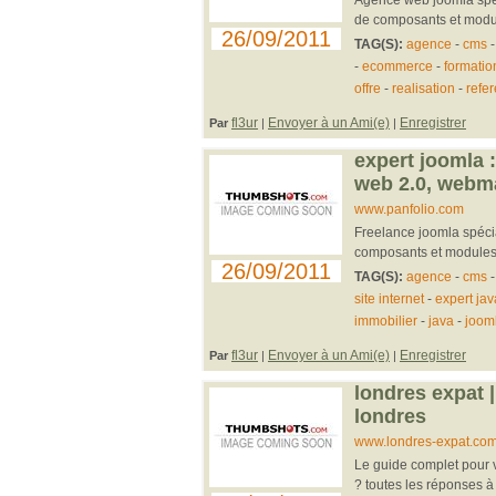
de composants et modul
26/09/2011
TAG(S):
agence
-
cms
-
ecommerce
-
formatio
offre
-
realisation
-
refe
fl3ur
Envoyer à un Ami(e)
Enregistrer
Par
|
|
expert joomla :
web 2.0, webma
www.panfolio.com
Freelance joomla spécia
composants et modules 
26/09/2011
TAG(S):
agence
-
cms
site internet
-
expert jav
immobilier
-
java
-
joom
fl3ur
Envoyer à un Ami(e)
Enregistrer
Par
|
|
londres expat |
londres
www.londres-expat.com
Le guide complet pour v
? toutes les réponses à