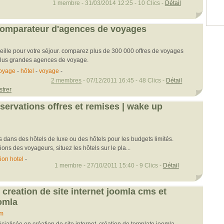
1 membre - 31/03/2014 12:25 - 10 Clics -
Détail
comparateur d'agences de voyages
ille pour votre séjour. comparez plus de 300 000 offres de voyages
 plus grandes agences de voyage.
oyage
-
hôtel
-
voyage
-
2 membres
- 07/12/2011 16:45 - 48 Clics -
Détail
strer
servations offres et remises | wake up
dans des hôtels de luxe ou des hôtels pour les budgets limités.
tions des voyageurs, situez les hôtels sur le pla...
ion hotel
-
1 membre - 27/10/2011 15:40 - 9 Clics -
Détail
creation de site internet joomla cms et
omla
om
alisée en création de site internet. création de template joomla,