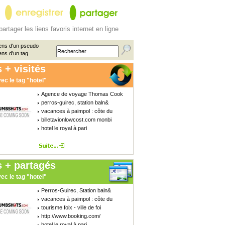
partager les liens favoris internet en ligne
ens d'un pseudo
ens d'un tag
 + visités
ec le tag "hotel"
Agence de voyage Thomas Cook
perros-guirec, station baln&
vacances à paimpol : côte du
billetavionlowcost.com monbi
hotel le royal à pari
s + partagés
ec le tag "hotel"
Perros-Guirec, Station baln&
vacances à paimpol : côte du
tourisme foix - ville de foi
http://www.booking.com/
hotel le royal à pari