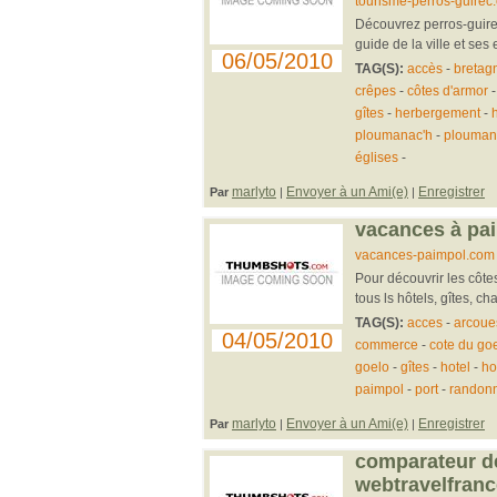
tourisme-perros-guirec
Découvrez perros-guirec
guide de la ville et ses 
06/05/2010
TAG(S):
accès
-
bretag
crêpes
-
côtes d'armor
gîtes
-
herbergement
-
h
ploumanac'h
-
plouman
églises
-
marlyto
Envoyer à un Ami(e)
Enregistrer
Par
|
|
vacances à pai
vacances-paimpol.com
Pour découvrir les côte
tous ls hôtels, gîtes, ch
TAG(S):
acces
-
arcoue
04/05/2010
commerce
-
cote du go
goelo
-
gîtes
-
hotel
-
ho
paimpol
-
port
-
randon
marlyto
Envoyer à un Ami(e)
Enregistrer
Par
|
|
comparateur de
webtravelfranc