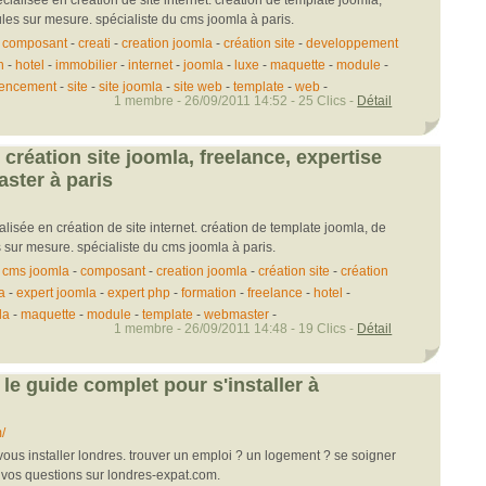
es sur mesure. spécialiste du cms joomla à paris.
-
composant
-
creati
-
creation joomla
-
création site
-
developpement
n
-
hotel
-
immobilier
-
internet
-
joomla
-
luxe
-
maquette
-
module
-
rencement
-
site
-
site joomla
-
site web
-
template
-
web
-
1 membre - 26/09/2011 14:52 - 25 Clics -
Détail
 création site joomla, freelance, expertise
ster à paris
lisée en création de site internet. création de template joomla, de
sur mesure. spécialiste du cms joomla à paris.
-
cms joomla
-
composant
-
creation joomla
-
création site
-
création
a
-
expert joomla
-
expert php
-
formation
-
freelance
-
hotel
-
la
-
maquette
-
module
-
template
-
webmaster
-
1 membre - 26/09/2011 14:48 - 19 Clics -
Détail
 le guide complet pour s'installer à
/
ous installer londres. trouver un emploi ? un logement ? se soigner
 vos questions sur londres-expat.com.