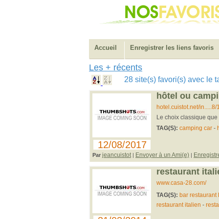
Accueil
Enregistrer les liens favoris
Les + récents
28 site(s) favori(s) avec le 
hôtel ou campi
hotel.cuistot.net/in..
Le choix classique que d
TAG(S):
camping car
-
12/08/2017
jeancuistot
Envoyer à un Ami(e)
Enregistr
Par
|
|
restaurant ital
www.casa-28.com/
TAG(S):
bar restaurant
restaurant italien
-
resta