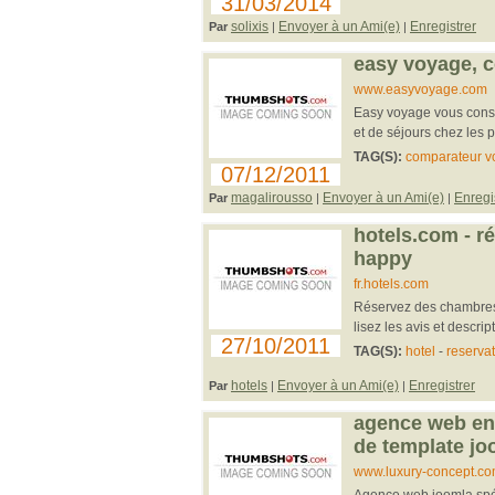
31/03/2014
solixis
Envoyer à un Ami(e)
Enregistrer
Par
|
|
easy voyage, 
www.easyvoyage.com
Easy voyage vous conse
et de séjours chez les
TAG(S):
comparateur v
07/12/2011
magalirousso
Envoyer à un Ami(e)
Enregi
Par
|
|
hotels.com - ré
happy
fr.hotels.com
Réservez des chambres 
lisez les avis et descrip
27/10/2011
TAG(S):
hotel
-
reservat
hotels
Envoyer à un Ami(e)
Enregistrer
Par
|
|
agence web en 
de template jo
www.luxury-concept.c
Agence web joomla spéci