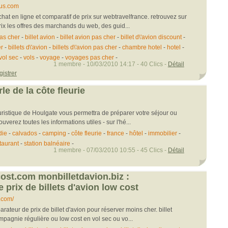
us.com
hat en ligne et comparatif de prix sur webtravelfrance. retrouvez sur
ix les offres des marchands du web, des guid...
as cher
-
billet avion
-
billet avion pas cher
-
billet d\'avion discount
-
er
-
billets d\'avion
-
billets d\'avion pas cher
-
chambre hotel
-
hotel
-
vol sec
-
vols
-
voyage
-
voyages pas cher
-
1 membre - 10/03/2010 14:17 - 40 Clics -
Détail
gistrer
le de la côte fleurie
uristique de Houlgate vous permettra de préparer votre séjour ou
verez toutes les informations utiles - sur l'hé...
die
-
calvados
-
camping
-
côte fleurie
-
france
-
hôtel
-
immobilier
-
taurant
-
station balnéaire
-
1 membre - 07/03/2010 10:55 - 45 Clics -
Détail
cost.com monbilletdavion.biz :
prix de billets d'avion low cost
.com/
arateur de prix de billet d'avion pour réserver moins cher. billet
mpagnie régulière ou low cost en vol sec ou vo...