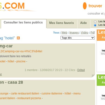
consulter et 
Les li
Consulter les liens publics
Mes liens favoris
Aide
Les li
Les
Web
Images
Vidéo
Pdf
Tous
|
|
|
|
Av
tag "hotel"
ng-car
...8/12/Camping-car-ou-H%C3%B4tel
oivent faire les retraités
hotel
-
hôtel
-
piscine
-
1 membre - 12/08/2017 20:23 - 22 Clics -
Détail
er
Le
ien - casa 28
Av
 lounge
-
carte restaurant italien
-
cuisine italienne
-
hôtel
-
menu
urant italien
-
restaurant pizzeria
-