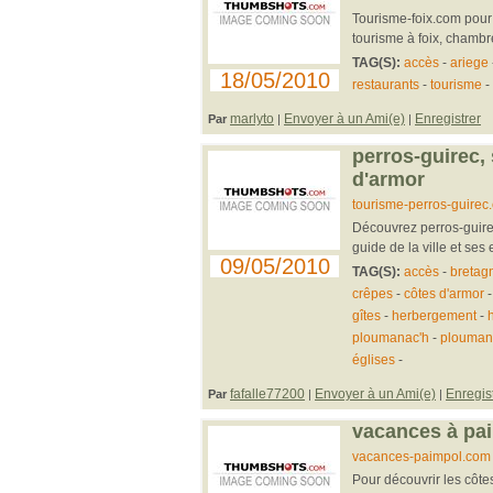
Tourisme-foix.com pour o
tourisme à foix, chambre
TAG(S):
accès
-
ariege
18/05/2010
restaurants
-
tourisme
-
marlyto
Envoyer à un Ami(e)
Enregistrer
Par
|
|
perros-guirec,
d'armor
tourisme-perros-guirec
Découvrez perros-guirec
guide de la ville et ses 
09/05/2010
TAG(S):
accès
-
bretag
crêpes
-
côtes d'armor
gîtes
-
herbergement
-
h
ploumanac'h
-
plouman
églises
-
fafalle77200
Envoyer à un Ami(e)
Enregis
Par
|
|
vacances à pai
vacances-paimpol.com
Pour découvrir les côte