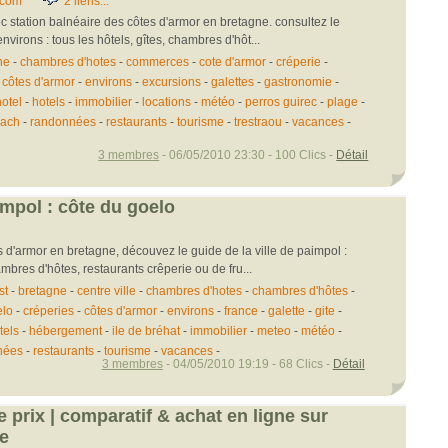
.com
2 liens...
 station balnéaire des côtes d'armor en bretagne. consultez le
environs : tous les hôtels, gîtes, chambres d'hôt...
ne
-
chambres d'hotes
-
commerces
-
cote d'armor
-
créperie
-
-
côtes d'armor
-
environs
-
excursions
-
galettes
-
gastronomie
-
otel
-
hotels
-
immobilier
-
locations
-
météo
-
perros guirec
-
plage
-
ach
-
randonnées
-
restaurants
-
tourisme
-
trestraou
-
vacances
-
3 membres
- 06/05/2010 23:30 - 100 Clics -
Détail
mpol : côte du goelo
s d'armor en bretagne, découvez le guide de la ville de paimpol :
ambres d'hôtes, restaurants crêperie ou de fru...
st
-
bretagne
-
centre ville
-
chambres d'hotes
-
chambres d'hôtes
-
elo
-
créperies
-
côtes d'armor
-
environs
-
france
-
galette
-
gite
-
tels
-
hébergement
-
ile de bréhat
-
immobilier
-
meteo
-
météo
-
nées
-
restaurants
-
tourisme
-
vacances
-
3 membres
- 04/05/2010 19:19 - 68 Clics -
Détail
 prix | comparatif & achat en ligne sur
e