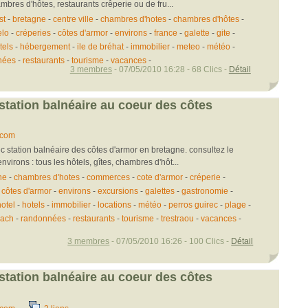
ambres d'hôtes, restaurants crêperie ou de fru...
st
-
bretagne
-
centre ville
-
chambres d'hotes
-
chambres d'hôtes
-
elo
-
créperies
-
côtes d'armor
-
environs
-
france
-
galette
-
gite
-
tels
-
hébergement
-
ile de bréhat
-
immobilier
-
meteo
-
météo
-
nées
-
restaurants
-
tourisme
-
vacances
-
3 membres
- 07/05/2010 16:28 - 68 Clics -
Détail
 station balnéaire au coeur des côtes
.com
 station balnéaire des côtes d'armor en bretagne. consultez le
environs : tous les hôtels, gîtes, chambres d'hôt...
ne
-
chambres d'hotes
-
commerces
-
cote d'armor
-
créperie
-
-
côtes d'armor
-
environs
-
excursions
-
galettes
-
gastronomie
-
otel
-
hotels
-
immobilier
-
locations
-
météo
-
perros guirec
-
plage
-
ach
-
randonnées
-
restaurants
-
tourisme
-
trestraou
-
vacances
-
3 membres
- 07/05/2010 16:26 - 100 Clics -
Détail
 station balnéaire au coeur des côtes