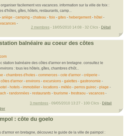
rganiser facilement vos vacances. information sur la ville de foix :
s d'hôtes, gîtes, hôtels, restaurants, camp...
-
ariège
-
camping
-
chateau
-
foix
-
gites
-
hebergement
-
hôtel
-
vacances
-
2 membres
- 18/05/2010 14:08 - 32 Clics -
Détail
 station balnéaire au coeur des côtes
.com
 station balnéaire des côtes d'armor en bretagne. consultez le
environs : tous les hôtels, gîtes, chambres d'hôt...
ne
-
chambres d'hotes
-
commerces
-
cote d'armor
-
créperie
-
-
côtes d'armor
-
environs
-
excursions
-
galettes
-
gastronomie
-
otel
-
hotels
-
immobilier
-
locations
-
météo
-
perros guirec
-
plage
-
ach
-
randonnées
-
restaurants
-
tourisme
-
trestraou
-
vacances
-
3 membres
- 09/05/2010 13:27 - 100 Clics -
Détail
trer
mpol : côte du goelo
s d'armor en bretagne, découvez le guide de la ville de paimpol :