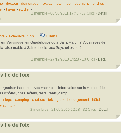
ge
-
docteur
-
déménager
-
expat
-
hotel
-
job
-
logement
-
londres
-
er
-
travail
-
étudier
-
1 membre - 03/08/2011 17:43 - 17 Clics -
Détail
r
tel-ile-de-la-reunion
8 liens...
a en Martinique, en Guadeloupe ou à Saint Martin ? Vous rêvez de
ix raisonnable à Sainte Lucie, aux Seychelles ou à...
1 membre - 27/12/2010 14:28 - 13 Clics -
Détail
ville de foix
rganiser facilement vos vacances. information sur la ville de foix :
s d'hôtes, gîtes, hôtels, restaurants, camp...
-
ariège
-
camping
-
chateau
-
foix
-
gites
-
hebergement
-
hôtel
-
vacances
-
2 membres
- 21/05/2010 22:28 - 32 Clics -
Détail
ville de foix