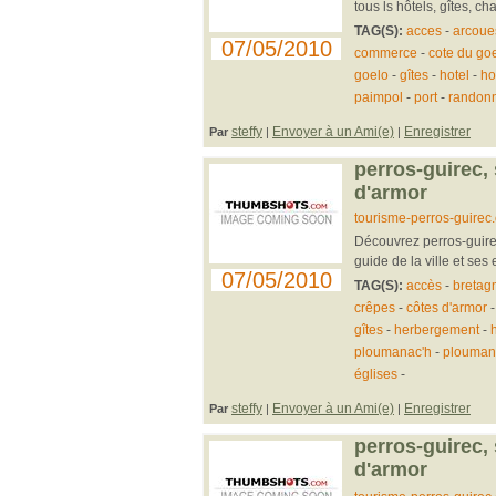
tous ls hôtels, gîtes, ch
TAG(S):
acces
-
arcoue
07/05/2010
commerce
-
cote du go
goelo
-
gîtes
-
hotel
-
ho
paimpol
-
port
-
randon
steffy
Envoyer à un Ami(e)
Enregistrer
Par
|
|
perros-guirec,
d'armor
tourisme-perros-guirec
Découvrez perros-guirec
guide de la ville et ses 
07/05/2010
TAG(S):
accès
-
bretag
crêpes
-
côtes d'armor
gîtes
-
herbergement
-
h
ploumanac'h
-
plouman
églises
-
steffy
Envoyer à un Ami(e)
Enregistrer
Par
|
|
perros-guirec,
d'armor