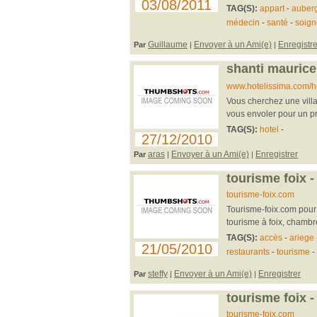
03/08/2011
TAG(S):
appart
-
auber
médecin
-
santé
-
soign
Guillaume
Envoyer à un Ami(e)
Enregistre
Par
|
|
shanti maurice
www.hotelissima.com/ho
Vous cherchez une vill
vous envoler pour un pr
TAG(S):
hotel
-
27/12/2010
aras
Envoyer à un Ami(e)
Enregistrer
Par
|
|
tourisme foix - 
tourisme-foix.com
Tourisme-foix.com pour o
tourisme à foix, chambre
TAG(S):
accès
-
ariege
21/05/2010
restaurants
-
tourisme
-
steffy
Envoyer à un Ami(e)
Enregistrer
Par
|
|
tourisme foix - 
tourisme-foix.com