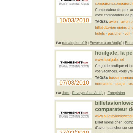
comparons.comparerpl
Comparateur de prix. ac
votre comparateur de pr
10/03/2010
TAG(S):
avion
-
avion p
billet d\'avion moins ch
hôtels
-
pas cher
-
vol
-
romainpierre19
Envoyer à un Ami(e)
Enre
Par
|
|
houlgate, la per
www.houlgate.net
Ce guide pratique et to
vos vacances. Vous y trou
TAG(S):
basse norman
07/03/2010
normandie
-
plage
-
res
Jack
Envoyer à un Ami(e)
Enregistrer
Par
|
|
billetavionlow
comparateur de 
www.billetavionlowcost
Billet moins cher : comp
d'avion pas cher sur co
27/02/2010