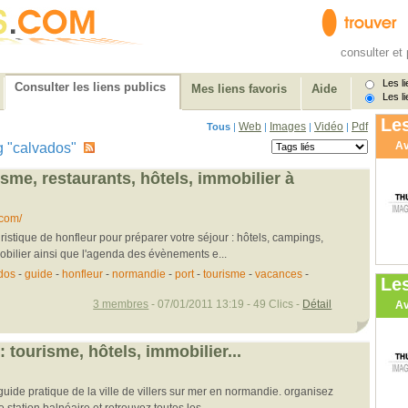
consulter et 
Les li
Consulter les liens publics
Mes liens favoris
Aide
Les li
Les
Web
Images
Vidéo
Pdf
Tous
|
|
|
|
Av
tag "calvados"
isme, restaurants, hôtels, immobilier à
.com/
ristique de honfleur pour préparer votre séjour : hôtels, campings,
mobilier ainsi que l'agenda des évènements e...
dos
-
guide
-
honfleur
-
normandie
-
port
-
tourisme
-
vacances
-
Le
3 membres
- 07/01/2011 13:19 - 49 Clics -
Détail
Av
: tourisme, hôtels, immobilier...
guide pratique de la ville de villers sur mer en normandie. organisez
station balnéaire et retrouvez toutes les ...