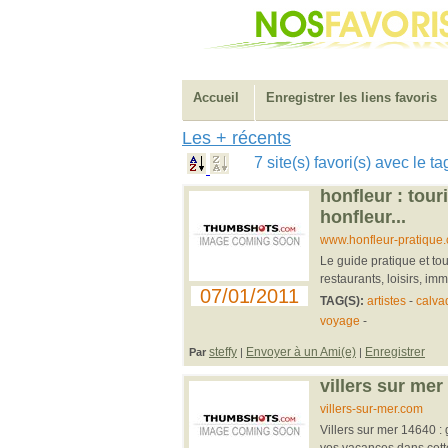
Accueil
Enregistrer les liens favoris
Les + récents
7 site(s) favori(s) avec le 
honfleur : tour
honfleur...
www.honfleur-pratique
Le guide pratique et tou
restaurants, loisirs, im
07/01/2011
TAG(S):
artistes
-
calva
voyage
-
steffy
Envoyer à un Ami(e)
Enregistrer
Par
|
|
villers sur mer 
villers-sur-mer.com
Villers sur mer 14640 : 
vos vacances dans cette 