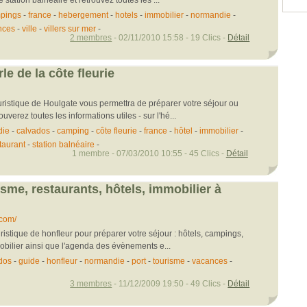
pings
-
france
-
hebergement
-
hotels
-
immobilier
-
normandie
-
nces
-
ville
-
villers sur mer
-
2 membres
- 02/11/2010 15:58 - 19 Clics -
Détail
le de la côte fleurie
uristique de Houlgate vous permettra de préparer votre séjour ou
verez toutes les informations utiles - sur l'hé...
die
-
calvados
-
camping
-
côte fleurie
-
france
-
hôtel
-
immobilier
-
taurant
-
station balnéaire
-
1 membre - 07/03/2010 10:55 - 45 Clics -
Détail
isme, restaurants, hôtels, immobilier à
.com/
ristique de honfleur pour préparer votre séjour : hôtels, campings,
mobilier ainsi que l'agenda des évènements e...
dos
-
guide
-
honfleur
-
normandie
-
port
-
tourisme
-
vacances
-
3 membres
- 11/12/2009 19:50 - 49 Clics -
Détail