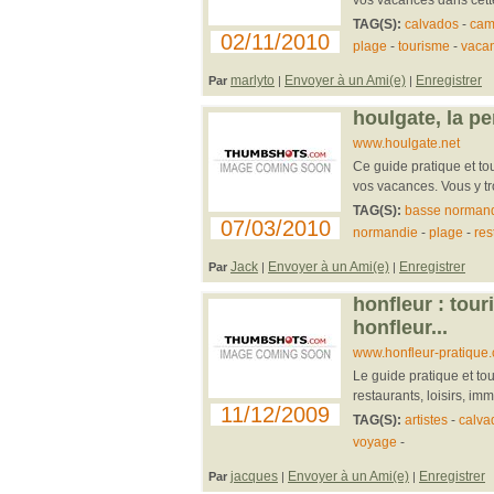
TAG(S):
calvados
-
cam
02/11/2010
plage
-
tourisme
-
vaca
marlyto
Envoyer à un Ami(e)
Enregistrer
Par
|
|
houlgate, la per
www.houlgate.net
Ce guide pratique et to
vos vacances. Vous y trou
TAG(S):
basse norman
07/03/2010
normandie
-
plage
-
res
Jack
Envoyer à un Ami(e)
Enregistrer
Par
|
|
honfleur : tour
honfleur...
www.honfleur-pratique
Le guide pratique et tou
restaurants, loisirs, im
11/12/2009
TAG(S):
artistes
-
calva
voyage
-
jacques
Envoyer à un Ami(e)
Enregistrer
Par
|
|