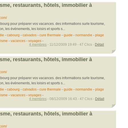
sme, restaurants, hôtels, immobilier à
com/
bourg pour préparer vos vacances. des informations surle tourisme,
ion, les événements, les loisirs et sports s...
die
-
cabourg
-
calvados
-
cure thermale
-
guide
-
normandie
-
plage
risme
-
vacances
-
voyages
-
4 membres
- 11/12/2009 19:49 - 47 Clics -
Détail
sme, restaurants, hôtels, immobilier à
com/
bourg pour préparer vos vacances. des informations surle tourisme,
ion, les événements, les loisirs et sports s...
die
-
cabourg
-
calvados
-
cure thermale
-
guide
-
normandie
-
plage
risme
-
vacances
-
voyages
-
4 membres
- 08/12/2009 16:43 - 47 Clics -
Détail
isme, restaurants, hôtels, immobilier à
.com/