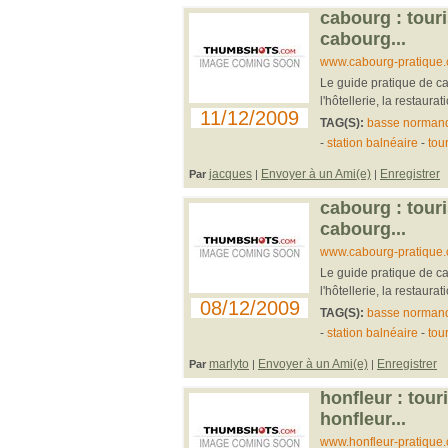
cabourg : touri
cabourg...
www.cabourg-pratique.
Le guide pratique de ca
l'hôtellerie, la restaurat
11/12/2009
TAG(S):
basse norman
-
station balnéaire
-
tou
jacques
Envoyer à un Ami(e)
Enregistrer
Par
|
|
cabourg : touri
cabourg...
www.cabourg-pratique.
Le guide pratique de ca
l'hôtellerie, la restaurat
08/12/2009
TAG(S):
basse norman
-
station balnéaire
-
tou
marlyto
Envoyer à un Ami(e)
Enregistrer
Par
|
|
honfleur : tour
honfleur...
www.honfleur-pratique