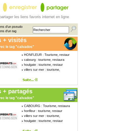
partager les liens favoris internet en ligne
ens d'un pseudo
ens d'un tag
 + visités
ec le tag "calvados"
HONFLEUR : Tourisme, restaur
cabourg : tourisme, restaura
houlgate : tourisme, restaur
villers sur mer : tourisme,
s + partagés
ec le tag "calvados"
CABOURG : Tourisme, restaura
honfleur : tourisme, restaur
villers sur mer : tourisme,
houlgate : tourisme, restaur