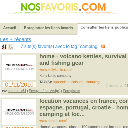
Consulter les liens publics
Accueil
Enregistrer les liens favoris
Les + récents
7 site(s) favori(s) avec le tag "camping"
home - volcano kettles, survival
and fishing gear
www.kellykettle.com/
Kelly kettle company
TAG(S):
appareil de cuisson
-
camping
-
01/11/2010
1 membre - 01
nathrelax64
Envoyer à un Ami(e)
Enregistrer
Par
|
|
location vacances en france, cors
espagne, portugal, croatie - hom
camping et loc...
www.homair.com/
Homair vacances : plus de 100 campings en location, cam