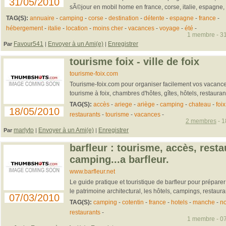
31/05/2010
sÃ©jour en mobil home en france, corse, italie, espagne, p
TAG(S):
annuaire
-
camping
-
corse
-
destination
-
détente
-
espagne
-
france
-
hébergement
-
italie
-
location
-
moins cher
-
vacances
-
voyage
-
été
-
1 membre - 31
Favour541
Envoyer à un Ami(e)
Enregistrer
Par
|
|
tourisme foix - ville de foix
tourisme-foix.com
Tourisme-foix.com pour organiser facilement vos vacances. 
tourisme à foix, chambres d'hôtes, gîtes, hôtels, restauran
TAG(S):
accès
-
ariege
-
ariège
-
camping
-
chateau
-
foix
18/05/2010
restaurants
-
tourisme
-
vacances
-
2 membres
- 1
marlyto
Envoyer à un Ami(e)
Enregistrer
Par
|
|
barfleur : tourisme, accès, resta
camping...a barfleur.
www.barfleur.net
Le guide pratique et touristique de barfleur pour préparer 
le patrimoine architectural, les hôtels, campings, restaurant
07/03/2010
TAG(S):
camping
-
cotentin
-
france
-
hotels
-
manche
-
n
restaurants
-
1 membre - 07