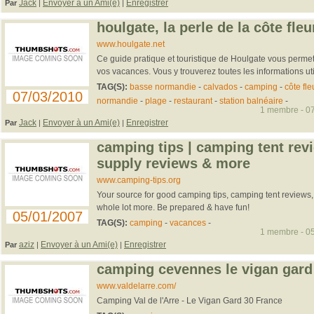
Jack
Envoyer à un Ami(e)
Enregistrer
Par
|
|
houlgate, la perle de la côte fleu
www.houlgate.net
Ce guide pratique et touristique de Houlgate vous permet
vos vacances. Vous y trouverez toutes les informations utile
TAG(S):
basse normandie
-
calvados
-
camping
-
côte fle
07/03/2010
normandie
-
plage
-
restaurant
-
station balnéaire
-
1 membre - 07
Jack
Envoyer à un Ami(e)
Enregistrer
Par
|
|
camping tips | camping tent rev
supply reviews & more
www.camping-tips.org
Your source for good camping tips, camping tent reviews
whole lot more. Be prepared & have fun!
05/01/2007
TAG(S):
camping
-
vacances
-
1 membre - 05
aziz
Envoyer à un Ami(e)
Enregistrer
Par
|
|
camping cevennes le vigan gard -
www.valdelarre.com/
Camping Val de l'Arre - Le Vigan Gard 30 France