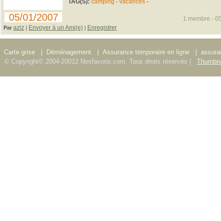
TAG(S):
camping
-
vacances
-
05/01/2007
1 membre - 05
aziz
Envoyer à un Ami(e)
Enregistrer
Par
|
|
Carte grise
|
Déménagement
|
Assurance temporaire en ligne
|
assura
© Copyright© 2004-20012 Nosfavoris.com. Tous droits réservés |
Thumbna