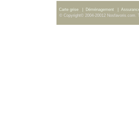
Carte grise
|
Déménagement
|
Assurance
© Copyright© 2004-20012 Nosfavoris.com. T