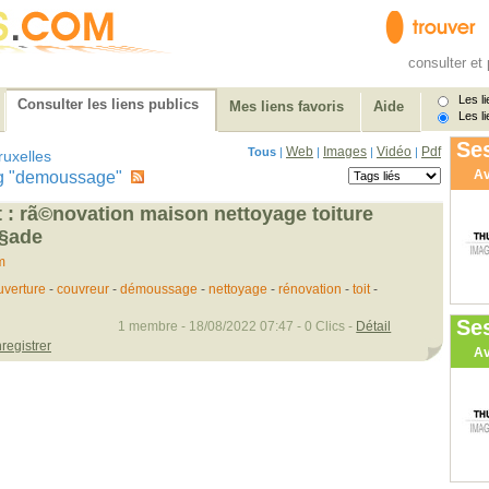
consulter et 
Les li
Consulter les liens publics
Mes liens favoris
Aide
Les li
Ses
Web
Images
Vidéo
Pdf
Tous
|
|
|
|
ruxelles
Av
 tag "demoussage"
t : rã©novation maison nettoyage toiture
ã§ade
m
uverture
-
couvreur
-
démoussage
-
nettoyage
-
rénovation
-
toit
-
Se
1 membre - 18/08/2022 07:47 - 0 Clics -
Détail
registrer
Av