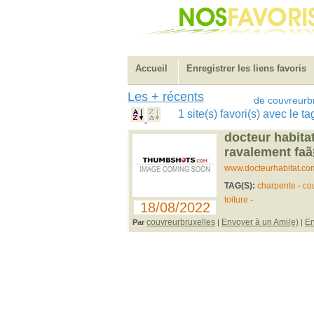
Accueil
Enregistrer les liens favoris
Les + récents
de couvreurb
1 site(s) favori(s) avec le
docteur habita
ravalement fa
www.docteurhabitat.co
TAG(S):
charpente
-
co
toiture
-
18/08/2022
couvreurbruxelles
Envoyer à un Ami(e)
En
Par
|
|