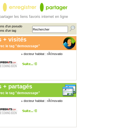
partager les liens favoris internet en ligne
ens d'un pseudo
ens d'un tag
 + visités
ec le tag "demoussage"
docteur habitat : rÃ©novatio
s + partagés
ec le tag "demoussage"
docteur habitat : rÃ©novatio