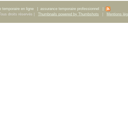
 temporaire en ligne
|
assurance temporaire professionnel
|
ous droits réservés |
Thumbnails powered by Thumbshots
|
Mentions lég