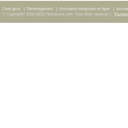
Carte grise
|
Déménagement
|
Assurance temporaire en ligne
|
assura
© Copyright© 2004-20012 Nosfavoris.com. Tous droits réservés |
Thumbna