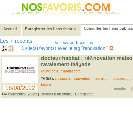
Consulter les liens publics
Accueil
Enregistrer les liens favoris
Les + récents
de couvreurbruxelles
1 site(s) favori(s) avec le tag "renovation"
docteur habitat : rã©novation maiso
ravalement faã§ade
www.docteurhabitat.com
TAG(S):
charpente
-
couverture
-
couvreur
-
démoussage
toiture
-
18/08/2022
1 membre - 18
couvreurbruxelles
Envoyer à un Ami(e)
Enregistrer
Par
|
|