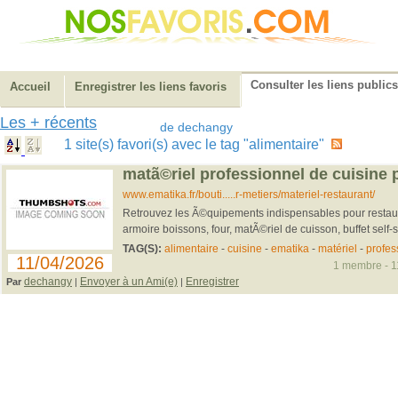
Consulter les liens publics
Accueil
Enregistrer les liens favoris
Les + récents
de dechangy
1 site(s) favori(s) avec le tag "alimentaire"
matã©riel professionnel de cuisine 
www.ematika.fr/bouti.....r-metiers/materiel-restaurant/
Retrouvez les Ã©quipements indispensables pour restau
armoire boissons, four, matÃ©riel de cuisson, buffet self-se
TAG(S):
alimentaire
-
cuisine
-
ematika
-
matériel
-
profes
11/04/2026
1 membre - 11
dechangy
Envoyer à un Ami(e)
Enregistrer
Par
|
|