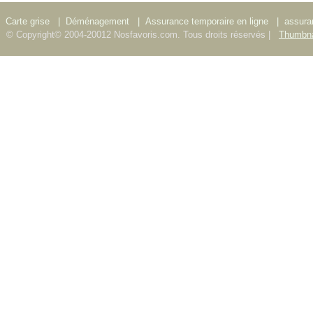
Carte grise
|
Déménagement
|
Assurance temporaire en ligne
|
assura
© Copyright© 2004-20012 Nosfavoris.com. Tous droits réservés |
Thumbna