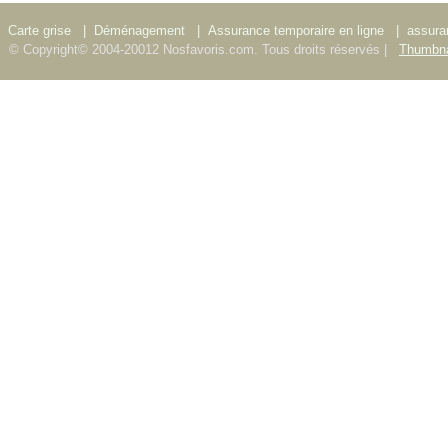
Carte grise
|
Déménagement
|
Assurance temporaire en ligne
|
assura
© Copyright© 2004-20012 Nosfavoris.com. Tous droits réservés |
Thumbna