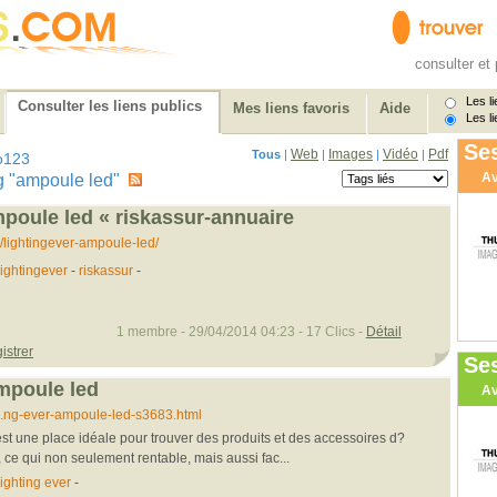
consulter et 
Les li
Consulter les liens publics
Mes liens favoris
Aide
Les li
Ses
Web
Images
Vidéo
Pdf
Tous
|
|
|
|
o123
Av
tag "ampoule led"
mpoule led « riskassur-annuaire
/lightingever-ampoule-led/
lightingever
-
riskassur
-
1 membre - 29/04/2014 04:23 - 17 Clics -
Détail
istrer
Se
ampoule led
Av
...ng-ever-ampoule-led-s3683.html
 est une place idéale pour trouver des produits et des accessoires d?
ce qui non seulement rentable, mais aussi fac...
lighting ever
-