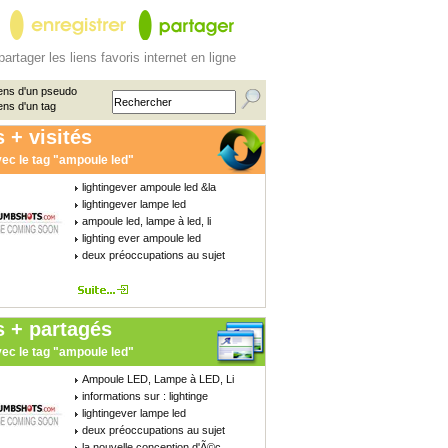
partager les liens favoris internet en ligne
ens d'un pseudo
ens d'un tag
 + visités
ec le tag "ampoule led"
lightingever ampoule led &la
lightingever lampe led
ampoule led, lampe à led, li
lighting ever ampoule led
deux préoccupations au sujet
s + partagés
ec le tag "ampoule led"
Ampoule LED, Lampe à LED, Li
informations sur : lightinge
lightingever lampe led
deux préoccupations au sujet
la nouvelle conception d'Ã©c