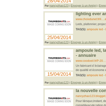
28/04/2014
nancyzhao123
Envoyer à un Ami(e)
Enreg
Par
|
|
lighting ever 
www.choixdunet.fr/li...
Leds, plafonnier, projec
TAG(S):
ampoule led
-
25/04/2014
nancyzhao123
Envoyer à un Ami(e)
Enreg
Par
|
|
ampoule led, la
- annuaire
www.coodoeil.fr/P-20....
Un fabricant d´éclairag
de qualité et économe 
15/04/2014
TAG(S):
ampoule led
-
nancyzhao123
Envoyer à un Ami(e)
Enreg
Par
|
|
la nouvelle co
nancyzhao123.blogget..
Pour l&rsquo;instant, 
consid&eacute;ration d&