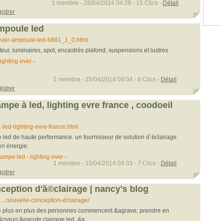
1 membre - 28/04/2014 04:28 - 15 Clics -
Détail
istrer
ampoule led
..ever-ampoule-led-6881_1_0.html
teur, luminaires, spot, encastrés plafond, suspensions et lustres
lighting ever
-
1 membre - 25/04/2014 08:04 - 6 Clics -
Détail
istrer
mpe à led, lighting evre france , coodoeil
.-led-lighting-evre-france.html
e led de haute performance. un fournisseur de solution d´éclairage
en énergie.
lampe led
-
lighting ever
-
1 membre - 15/04/2014 04:33 - 7 Clics -
Détail
istrer
nception d'ã©clairage | nancy's blog
...nouvelle-conception-dclairage/
de plus en plus des personnes commencent &agrave; prendre en
rsquo;&eacute;clairage led, &a...