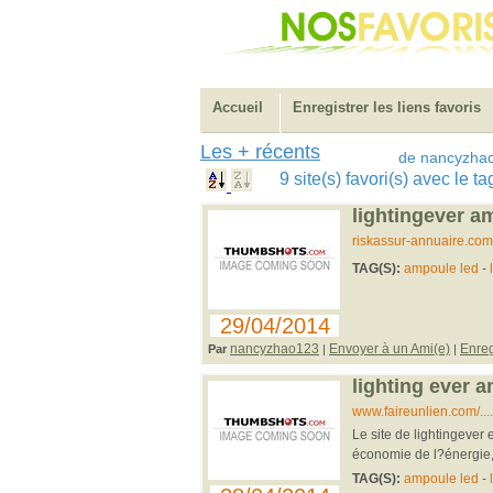
Accueil
Enregistrer les liens favoris
Les + récents
de nancyzha
9 site(s) favori(s) avec le 
lightingever a
riskassur-annuaire.com
TAG(S):
ampoule led
-
29/04/2014
nancyzhao123
Envoyer à un Ami(e)
Enreg
Par
|
|
lighting ever 
www.faireunlien.com/..
Le site de lightingever
économie de l?énergie, 
TAG(S):
ampoule led
-