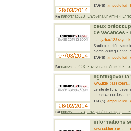
TAG(S):
ampoule led
-
28/03/2014
nancyzhao123
Envoyer à un Ami(e)
Enreg
Par
|
|
deux préoccupa
de vacances -
nancyzhao123.skyrock..
Santé et lumière verte 
plomb, ceux qui appellen
07/03/2014
TAG(S):
ampoule led
-
nancyzhao123
Envoyer à un Ami(e)
Enreg
Par
|
|
lightingever l
www.fidelipass.com/a...
Le site de lightingever 
qui est connu des ampoul
TAG(S):
ampoule led
-
26/02/2014
nancyzhao123
Envoyer à un Ami(e)
Enreg
Par
|
|
informations s
www.publier.org/ligh...