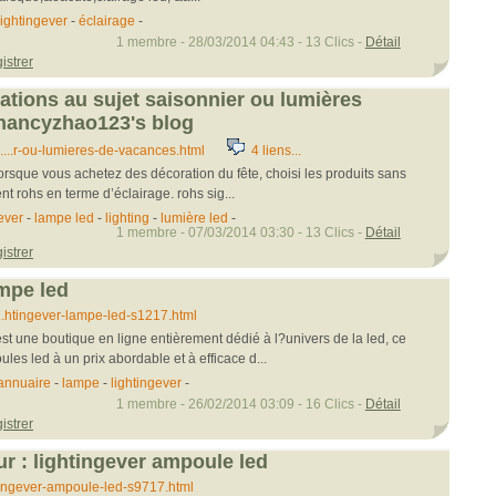
lightingever
-
éclairage
-
1 membre - 28/03/2014 04:43 - 13 Clics -
Détail
istrer
tions au sujet saisonnier ou lumières
 nancyzhao123's blog
...r-ou-lumieres-de-vacances.html
4 liens...
lorsque vous achetez des décoration du fête, choisi les produits sans
t rohs en terme d’éclairage. rohs sig...
ever
-
lampe led
-
lighting
-
lumière led
-
1 membre - 07/03/2014 03:30 - 13 Clics -
Détail
istrer
ampe led
..htingever-lampe-led-s1217.html
est une boutique en ligne entièrement dédié à l?univers de la led, ce
es led à un prix abordable et à efficace d...
annuaire
-
lampe
-
lightingever
-
1 membre - 26/02/2014 03:09 - 16 Clics -
Détail
istrer
ur : lightingever ampoule led
..ingever-ampoule-led-s9717.html