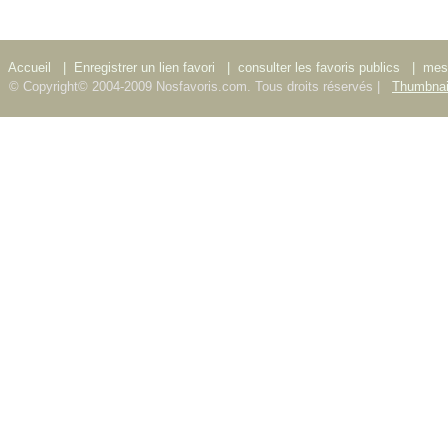
Accueil
|
Enregistrer un lien favori
|
consulter les favoris publics
|
mes 
© Copyright© 2004-2009 Nosfavoris.com. Tous droits réservés |
Thumbnai