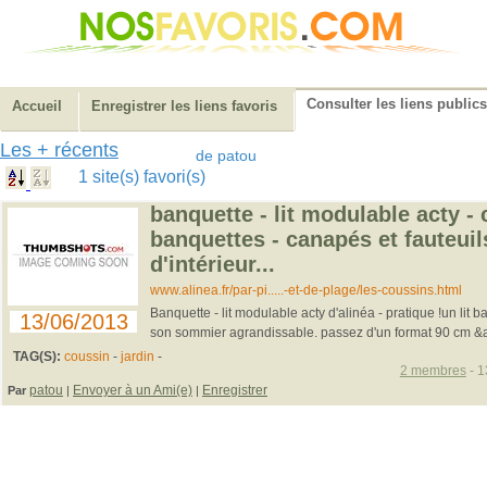
Consulter les liens publics
Accueil
Enregistrer les liens favoris
Les + récents
de patou
1 site(s) favori(s)
banquette - lit modulable acty -
banquettes - canapés et fauteuil
d'intérieur...
www.alinea.fr/par-pi.....-et-de-plage/les-coussins.html
Banquette - lit modulable acty d'alinéa - pratique !un lit 
13/06/2013
son sommier agrandissable. passez d'un format 90 cm &a
TAG(S):
coussin
-
jardin
-
2 membres
- 1
patou
Envoyer à un Ami(e)
Enregistrer
Par
|
|