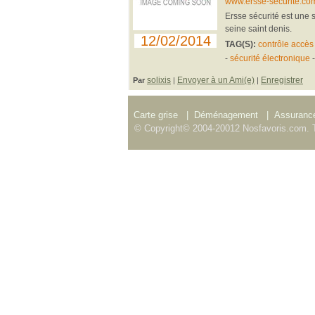
www.ersse-securite.co
Ersse sécurité est une 
seine saint denis.
12/02/2014
TAG(S):
contrôle accès
-
sécurité électronique
solixis
Envoyer à un Ami(e)
Enregistrer
Par
|
|
Carte grise
|
Déménagement
|
Assurance
© Copyright© 2004-20012 Nosfavoris.com. T