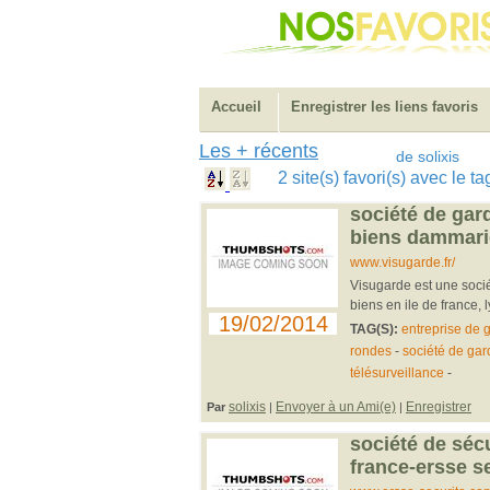
Accueil
Enregistrer les liens favoris
Les + récents
de solixis
2 site(s) favori(s) avec le t
société de gar
biens dammarie
www.visugarde.fr/
Visugarde est une soci
biens en ile de france, 
19/02/2014
TAG(S):
entreprise de 
rondes
-
société de ga
télésurveillance
-
solixis
Envoyer à un Ami(e)
Enregistrer
Par
|
|
société de sécu
france-ersse s