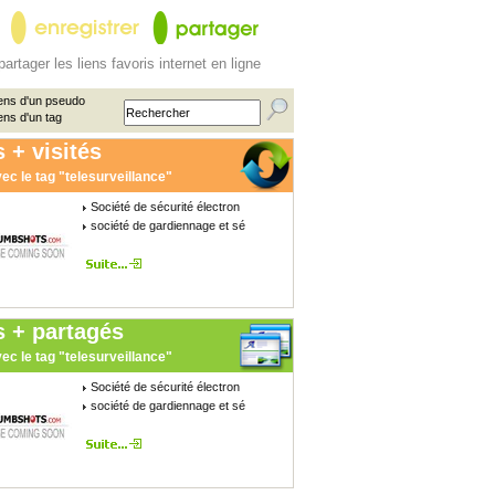
partager les liens favoris internet en ligne
ens d'un pseudo
ens d'un tag
 + visités
ec le tag "telesurveillance"
Société de sécurité électron
société de gardiennage et sé
s + partagés
ec le tag "telesurveillance"
Société de sécurité électron
société de gardiennage et sé