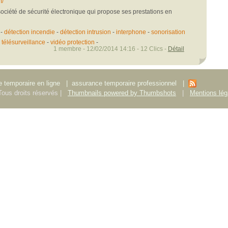
m/
société de sécurité électronique qui propose ses prestations en
-
détection incendie
-
détection intrusion
-
interphone
-
sonorisation
-
télésurveillance
-
vidéo protection
-
1 membre - 12/02/2014 14:16 - 12 Clics -
Détail
 temporaire en ligne
|
assurance temporaire professionnel
|
ous droits réservés |
Thumbnails powered by Thumbshots
|
Mentions lég