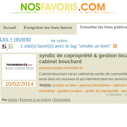
Consulter les liens publics
Accueil
Enregistrer les liens favoris
Les + récents
de solixis
1 site(s) favori(s) avec le tag "vendre un bien"
syndic de copropriété & gestion loc
cabinet bouchard
www.bouchard-immobilier.fr/
Cabinet bouchard est un cabinet de syndic de copropriété 
basé dans les mureaux et qui intervient dans les services
10/02/2014
TAG(S):
acheter un bien
-
agence immobilière
-
cabinet i
immobilier
-
gestion locative
-
syndic de copropriété
-
ven
1 membre - 10
solixis
Envoyer à un Ami(e)
Enregistrer
Par
|
|