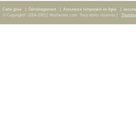
Carte grise
|
Déménagement
|
Assurance temporaire en ligne
|
assura
© Copyright© 2004-20012 Nosfavoris.com. Tous droits réservés |
Thumbna